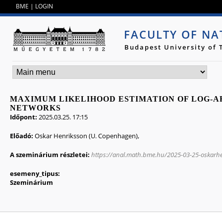
Jump to navigation
BME
|
LOGIN
FACULTY OF NA
Budapest University of
MAXIMUM LIKELIHOOD ESTIMATION OF LOG-A
NETWORKS
Időpont:
2025.03.25. 17:15
Előadó:
Oskar Henriksson (U. Copenhagen),
A szeminárium részletei:
https://anal.math.bme.hu/2025-03-25-oskarh
esemeny_tipus:
Szeminárium