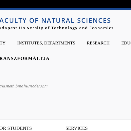
Jump to navigation
ACULTY OF NATURAL SCIENCES
udapest University of Technology and Economics
TY
INSTITUTES, DEPARTMENTS
RESEARCH
EDU
TRANSZFORMÁLTJA
tria.math.bme.hu/node/3271
OR STUDENTS
SERVICES