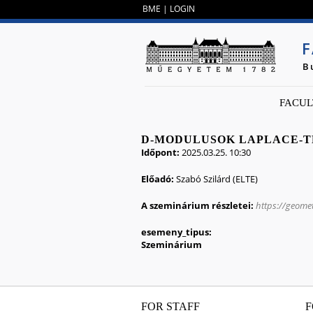
BME
|
LOGIN
F
B
FACUL
D-MODULUSOK LAPLACE-
Időpont:
2025.03.25. 10:30
Előadó:
Szabó Szilárd (ELTE)
A szeminárium részletei:
https://geome
esemeny_tipus:
Szeminárium
FOR STAFF
F