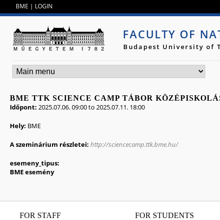
Jump to navigation
BME
|
LOGIN
FACULTY OF NA
Budapest University of
BME TTK SCIENCE CAMP TÁBOR KÖZÉPISKOL
Időpont:
2025.07.06. 09:00
to
2025.07.11. 18:00
Hely:
BME
A szeminárium részletei:
http://sciencecamp.ttk.bme.hu/
esemeny_tipus:
BME esemény
FOR STAFF
FOR STUDENTS