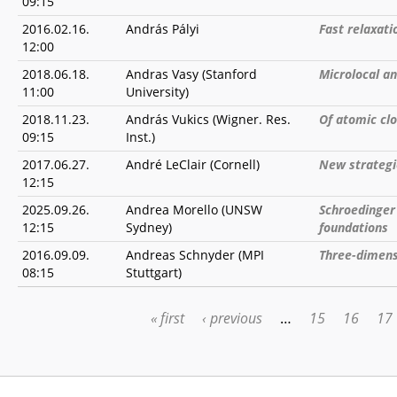
09:15
2016.02.16.
András Pályi
Fast relaxati
12:00
2018.06.18.
Andras Vasy (Stanford
Microlocal an
11:00
University)
2018.11.23.
András Vukics (Wigner. Res.
Of atomic cl
09:15
Inst.)
2017.06.27.
André LeClair (Cornell)
New strategi
12:15
2025.09.26.
Andrea Morello (UNSW
Schroedinger
12:15
Sydney)
foundations
2016.09.09.
Andreas Schnyder (MPI
Three-dimens
08:15
Stuttgart)
« first
‹ previous
…
15
16
17
PAGES