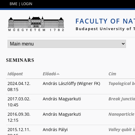
Jump to navigation
BME
|
LOGIN
FACULTY OF NA
Budapest University of
SEMINARS
Időpont
Előadó
Cím
2024.04.12.
András Lászlóffy (Wigner FK)
Topological 
08:15
2017.03.02.
András Magyarkuti
Break Juncti
10:45
2016.09.30.
András Magyarkuti
Nanoparticle 
12:15
2015.12.11.
András Pályi
Valley qubit 