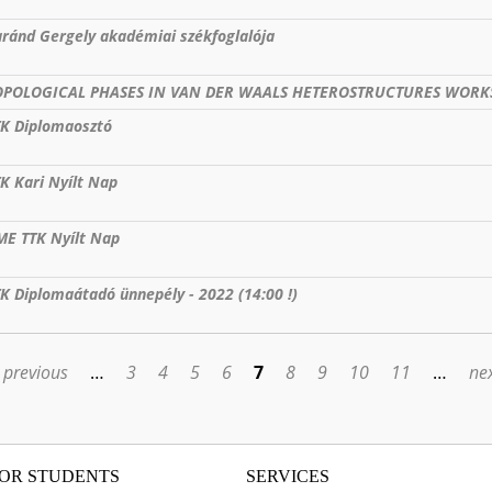
ránd Gergely akadémiai székfoglalója
OPOLOGICAL PHASES IN VAN DER WAALS HETEROSTRUCTURES WOR
TK Diplomaosztó
K Kari Nyílt Nap
ME TTK Nyílt Nap
K Diplomaátadó ünnepély - 2022 (14:00 !)
‹ previous
…
3
4
5
6
7
8
9
10
11
…
nex
OR STUDENTS
SERVICES