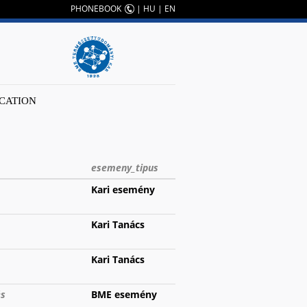
PHONEBOOK
|
HU
|
EN
CATION
esemeny_tipus
Kari esemény
Kari Tanács
Kari Tanács
és
BME esemény