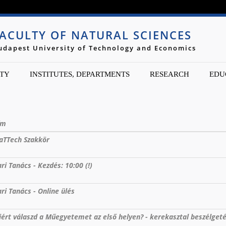
Jump to navigation
ACULTY OF NATURAL SCIENCES
udapest University of Technology and Economics
TY
INSTITUTES, DEPARTMENTS
RESEARCH
EDU
ím
aTTech Szakkör
ri Tanács - Kezdés: 10:00 (!)
ri Tanács - Online ülés
ért válaszd a Műegyetemet az első helyen? - kerekasztal beszélget