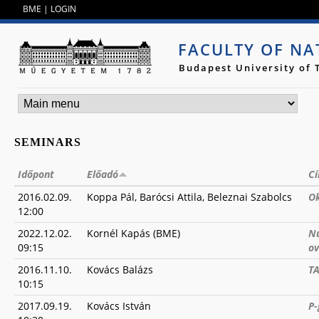
Jump to navigation
BME
|
LOGIN
FACULTY OF NA
Budapest University of
SEMINARS
Időpont
Előadó
C
2016.02.09.
Koppa Pál, Barócsi Attila, Beleznai Szabolcs
Ok
12:00
2022.12.02.
Kornél Kapás (BME)
Nu
09:15
ov
2016.11.10.
Kovács Balázs
T
10:15
2017.09.19.
Kovács István
P-