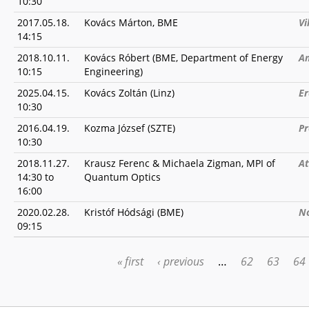
10:30
2017.05.18.
Kovács Márton, BME
Vi
14:15
2018.10.11.
Kovács Róbert (BME, Department of Energy
An
10:15
Engineering)
2025.04.15.
Kovács Zoltán (Linz)
Er
10:30
2016.04.19.
Kozma József (SZTE)
Pr
10:30
2018.11.27.
Krausz Ferenc & Michaela Zigman, MPI of
At
14:30
to
Quantum Optics
16:00
2020.02.28.
Kristóf Hódsági (BME)
No
09:15
« first
‹ previous
…
62
63
64
PAGES