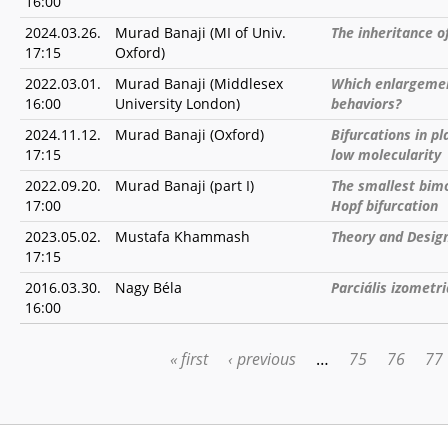
16:00
2024.03.26.
Murad Banaji (MI of Univ.
The inheritance o
17:15
Oxford)
2022.03.01.
Murad Banaji (Middlesex
Which enlargement
16:00
University London)
behaviors?
2024.11.12.
Murad Banaji (Oxford)
Bifurcations in p
17:15
low molecularity
2022.09.20.
Murad Banaji (part I)
The smallest bim
17:00
Hopf bifurcation
2023.05.02.
Mustafa Khammash
Theory and Design
17:15
2016.03.30.
Nagy Béla
Parciális izometr
16:00
« first
‹ previous
…
75
76
77
PAGES