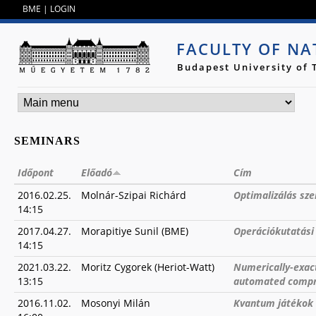
Jump to navigation
BME
|
LOGIN
FACULTY OF NA
Budapest University of
SEMINARS
Időpont
Előadó
Cím
2016.02.25.
Molnár-Szipai Richárd
Optimalizálás sz
14:15
2017.04.27.
Morapitiye Sunil (BME)
Operációkutatási
14:15
2021.03.22.
Moritz Cygorek (Heriot-Watt)
Numerically-exac
13:15
automated compr
2016.11.02.
Mosonyi Milán
Kvantum játékok 