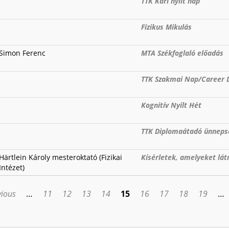
TTK Kari nyílt nap
Fizikus Mikulás
Simon Ferenc
MTA Székfoglaló előadás
TTK Szakmai Nap/Career 
Kognitív Nyílt Hét
TTK Diplomaátadó ünneps
Härtlein Károly mesteroktató (Fizikai
Kísérletek, amelyeket látn
Intézet)
vious
…
11
12
13
14
15
16
17
18
19
…