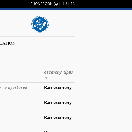
PHONEBOOK
|
HU
|
EN
CATION
esemeny_tipus
- a nyertesek
Kari esemény
Kari esemény
Kari esemény