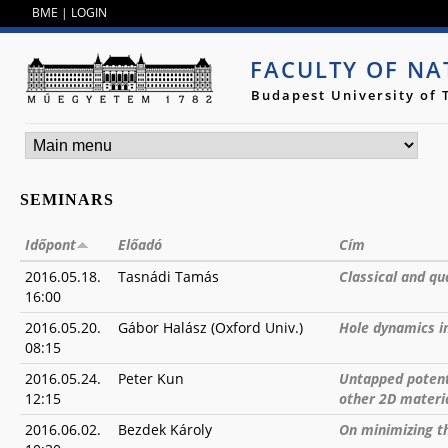
Jump to navigation
BME
|
LOGIN
FACULTY OF NA
Budapest University of
SEMINARS
Időpont
Előadó
Cím
2016.05.18.
Tasnádi Tamás
Classical and q
16:00
2016.05.20.
Gábor Halász (Oxford Univ.)
Hole dynamics in
08:15
2016.05.24.
Peter Kun
Untapped potent
12:15
other 2D materi
2016.06.02.
Bezdek Károly
On minimizing th