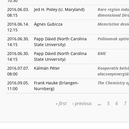
10:30
2016.06.03.
Jed H. Pixley (U. Maryland)
Rare region indu
08:15
dimensional Dir
2016.06.14.
Ágnes Gubicza
Memristive devi
12:15
2016.06.30.
Papp Dávid (North Carolina
Polinomok optima
14:15
State University)
2016.06.30.
Papp Dávid (North Carolina
BME
14:15
State University)
2016.07.07.
Kálmán Péter
Kooperatív belső
08:00
alacsonyenergi
2016.09.05.
Frank Hauke (Erlangen-
The Chemistry o
11:00
Nurnberg)
« first
‹ previous
…
5
6
7
PAGES