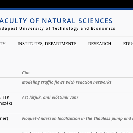
Jump to navigation
ACULTY OF NATURAL SCIENCES
udapest University of Technology and Economics
TY
INSTITUTES, DEPARTMENTS
RESEARCH
EDU
Cím
Modeling traffic flows with reaction networks
E TTK
Azt látjuk, ami előttünk van?
nszék)
ner)
Floquet-Anderson localization in the Thouless pump and 