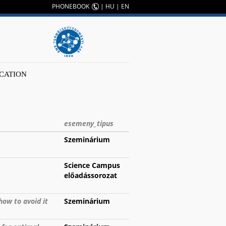
PHONEBOOK
|
HU
|
EN
CATION
esemeny_tipus
Szeminárium
Science Campus
előadássorozat
how to avoid it
Szeminárium