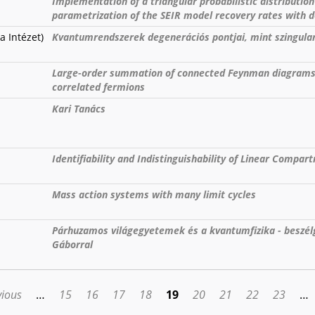
Implementation of a triangular probabilistic distribution
parametrization of the SEIR model recovery rates with d
a Intézet)
Kvantumrendszerek degenerációs pontjai, mint szingula
Large-order summation of connected Feynman diagrams 
correlated fermions
Kari Tanács
Identifiability and Indistinguishability of Linear Compa
Mass action systems with many limit cycles
Párhuzamos világegyetemek és a kvantumfizika - beszél
Gáborral
vious
…
15
16
17
18
19
20
21
22
23
…