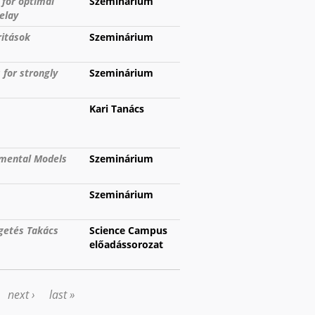
 for optimal
Szeminárium
elay
ritások
Szeminárium
for strongly
Szeminárium
Kari Tanács
rtmental Models
Szeminárium
Szeminárium
getés Takács
Science Campus
előadássorozat
next ›
last »