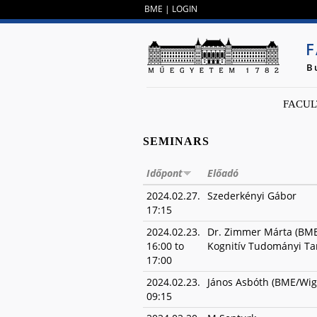
BME
|
LOGIN
F
B
FACUL
SEMINARS
Időpont
Előadó
2024.02.27.
Szederkényi Gábor
17:15
2024.02.23.
Dr. Zimmer Márta (BM
16:00
to
Kognitív Tudományi Ta
17:00
2024.02.23.
János Asbóth (BME/Wig
09:15