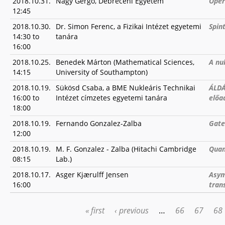
2018.10.31.
Nagy Gergő, Debreceni Egyetem
Oper
12:45
2018.10.30.
Dr. Simon Ferenc, a Fizikai Intézet egyetemi
Spin
14:30
to
tanára
16:00
2018.10.25.
Benedek Márton (Mathematical Sciences,
A nu
14:15
University of Southampton)
2018.10.19.
Sükösd Csaba, a BME Nukleáris Technikai
ÁLDÁ
16:00
to
Intézet címzetes egyetemi tanára
előa
18:00
2018.10.19.
Fernando Gonzalez-Zalba
Gate
12:00
2018.10.19.
M. F. Gonzalez - Zalba (Hitachi Cambridge
Quan
08:15
Lab.)
2018.10.17.
Asger Kjærulff Jensen
Asym
16:00
tran
« first
‹ previous
…
66
67
68
PAGES