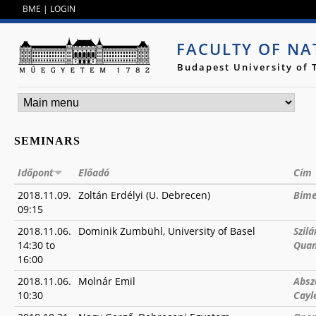
Jump to navigation
BME
|
LOGIN
FACULTY OF NA
Budapest University of
SEMINARS
Időpont
Előadó
Cím
2018.11.09.
Zoltán Erdélyi (U. Debrecen)
Bime
09:15
2018.11.06.
Dominik Zumbühl, University of Basel
Szil
14:30
to
Quan
16:00
2018.11.06.
Molnár Emil
Absz
10:30
Cayl