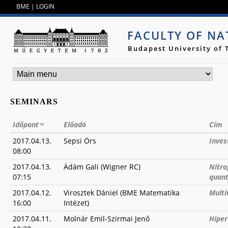
Jump to navigation
BME
|
LOGIN
FACULTY OF NA
Budapest University of
SEMINARS
Időpont
Előadó
Cím
2017.04.13.
Sepsi Örs
Inves
08:00
2017.04.13.
Ádám Gali (Wigner RC)
Nitro
07:15
quan
2017.04.12.
Virosztek Dániel (BME Matematika
Multi
16:00
Intézet)
2017.04.11.
Molnár Emil-Szirmai Jenő
Hiper