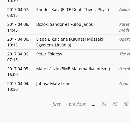
10:30
2017.04.07.
Sándor Katz (ELTE Dept. Theor. Phys.)
Axion
08:15
2017.04.06.
Bozóki Sándor és Fülöp János
Paret
14:45
móds
2017.04.06.
Liepa Bikulciene (Kaunasi Műszaki
Opera
10:15
Egyetem, Litvánia)
2017.04.06.
Péter Földesy
The r
07:15
2017.04.05.
Máté László (BME Matematika Intézet)
Iterá
16:00
2017.04.04.
Juhász Máté Lehel
Nem-e
10:30
« first
‹ previous
…
84
85
86
PAGES