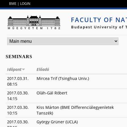
Jump to navigation
BME
|
LOGIN
FACULTY OF NA
Budapest University of
SEMINARS
Időpont
Előadó
2017.03.31.
Mircea Trif (Tsinghua Univ.)
08:15
2017.03.30.
Oláh-Gál Róbert
14:15
2017.03.30.
Kiss Márton (BME Differenciálegyenletek
10:15
Tanszék)
2017.03.30.
György Grüner (UCLA)