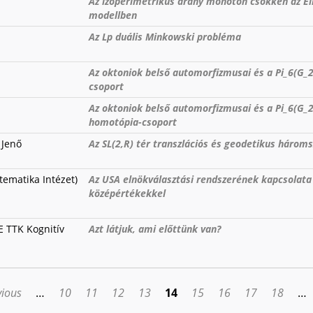
Az izoperimetrikus arány monoton csökken az Ei
modellben
Az Lp duális Minkowski probléma
Az oktoniok belső automorfizmusai és a Pi_6(G_
csoport
Az oktoniok belső automorfizmusai és a Pi_6(G_
homotópia-csoport
 Jenő
Az SL(2,R) tér transzlációs és geodetikus hároms
ematika Intézet)
Az USA elnökválasztási rendszerének kapcsolata
középértékekkel
 TTK Kognitív
Azt látjuk, ami előttünk van?
vious
…
10
11
12
13
14
15
16
17
18
…