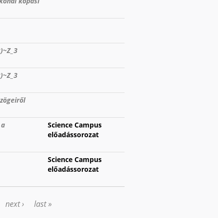
konal kopási
2)~Z_3
2)~Z_3
zögeiről
 a
Science Campus
előadássorozat
Science Campus
előadássorozat
next ›
last »