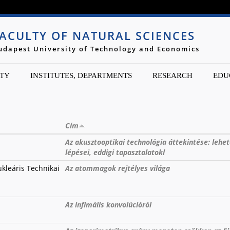
Jump to navigation
ACULTY OF NATURAL SCIENCES
udapest University of Technology and Economics
TY
INSTITUTES, DEPARTMENTS
RESEARCH
EDU
Cím
Az akusztooptikai technológia áttekintése: lehet
lépései, eddigi tapasztalatokl
ukleáris Technikai
Az atommagok rejtélyes világa
Az infimális konvolúcióról