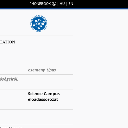
PHONEBOOK
|
HU
|
EN
CATION
esemeny_tipus
őségeiről,
Science Campus
előadássorozat