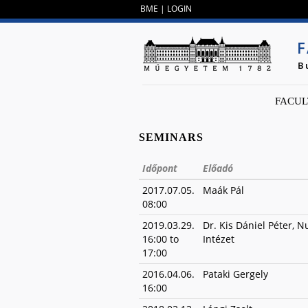
BME
|
LOGIN
F
B
FACUL
SEMINARS
Időpont
Előadó
2017.07.05.
Maák Pál
08:00
2019.03.29.
Dr. Kis Dániel Péter, N
16:00
to
Intézet
17:00
2016.04.06.
Pataki Gergely
16:00