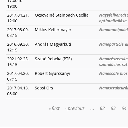
17:00
to
19:00
2017.04.21.
Ocsovainé Steinbach Cecília
Nagyfelbontású
12:00
optimalizálása
2017.03.09.
Miklós Kellermayer
Nanomanipulati
08:15
2016.09.30.
András Magyarkuti
Nanoparticle ar
12:15
2021.02.25.
Szabó Rebeka (PTE)
Nanorészecske-
16:15
szimulációs szt
2017.04.20.
Róbert Gyurcsányi
Nanoscale bios
07:15
2017.04.13.
Sepsi Örs
Nanostrukturált
08:00
« first
‹ previous
…
62
63
64
PAGES