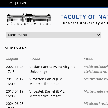
Jump to navigation
BME
|
LOGIN
FACULTY OF NA
Budapest University of
SEMINARS
Időpont
Előadó
Cím
2022.11.08.
Casian Pantea (West Virginia
Multistationar
17:15
University)
stoichiometric
2017.04.12.
Virosztek Dániel (BME
Multivariate tr
16:00
Matematika Intézet)
2017.04.19.
Virosztek Dániel (BME,
Multivariate tr
16:00
Matematika Intézet)
2024.06.08.
Művészeti rezi