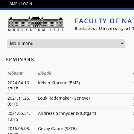
Jump to navigation
BME
|
LOGIN
FACULTY OF NA
Budapest University of
SEMINARS
Időpont
Előadó
2024.04.16.
Kelvin Kiprono (BME)
17:15
2021.11.26.
Louk Rademaker (Geneve)
09:15
2021.05.31.
Andreas Schnyder (Stuttgart)
12:15
2016.05.03.
Gévay Gábor (SZTE)