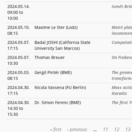
2024.05.14.
Ismét Bri
09:00
to
10:00
2024.05.10.
Maxime Le Ster (Lodz)
Moiré pla
08:15
incommens
2024.05.07.
Badal JOSHI (California State
Computati
17:15
University San Marcos)
2024.05.07.
Thomas Breuer
On Frobeni
10:30
2024.05.03.
Gergő Pintér (BME)
The geomet
08:15
transform
2024.04.30.
Nicola Vassena (FU Berlin)
Mass actio
17:15
Hurwitz
2024.04.30.
Dr. Simon Ferenc (BME)
The first 
14:30
to
15:30
« first
‹ previous
…
11
12
13
PAGES