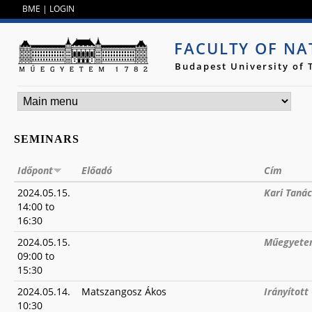
Jump to navigation
BME
|
LOGIN
FACULTY OF NA
Budapest University of
SEMINARS
Időpont
Előadó
Cím
2024.05.15.
Kari Tanác
14:00
to
16:30
2024.05.15.
Műegyetem
09:00
to
15:30
2024.05.14.
Matszangosz Ákos
Irányítot
10:30