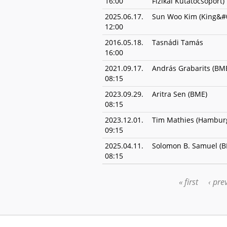
16:00
Fizikai Kutatócsoport)
2025.06.17.
Sun Woo Kim (King&#0
12:00
2016.05.18.
Tasnádi Tamás
16:00
2021.09.17.
András Grabarits (BM
08:15
2023.09.29.
Aritra Sen (BME)
08:15
2023.12.01.
Tim Mathies (Hambur
09:15
2025.04.11.
Solomon B. Samuel (
08:15
« first
‹ pre
PAGES