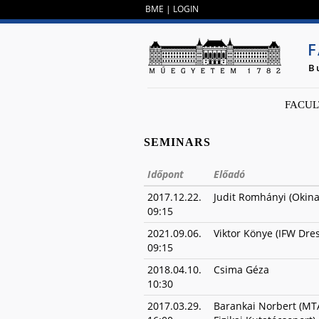
BME
|
LOGIN
F
B
FACUL
SEMINARS
Időpont
Előadó
2017.12.22.
Judit Romhányi (Okinaw
09:15
2021.09.06.
Viktor Könye (IFW Dre
09:15
2018.04.10.
Csima Géza
10:30
2017.03.29.
Barankai Norbert (MT