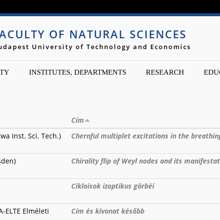
Jump to navigation
ACULTY OF NATURAL SCIENCES
udapest University of Technology and Economics
TY
INSTITUTES, DEPARTMENTS
RESEARCH
EDU
Cím
a Inst. Sci. Tech.)
Chernful multiplet excitations in the breath
sden)
Chirality flip of Weyl nodes and its manifesta
Cikloisok izoptikus görbéi
A-ELTE Elméleti
Cím és kivonat később