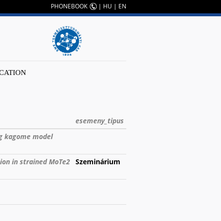
PHONEBOOK
|
HU
|
EN
CATION
esemeny_tipus
ing kagome model
tion in strained MoTe2
Szeminárium