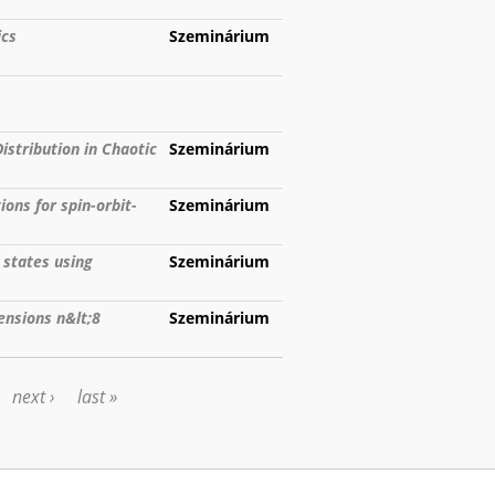
ics
Szeminárium
istribution in Chaotic
Szeminárium
ions for spin-orbit-
Szeminárium
 states using
Szeminárium
ensions n&lt;8
Szeminárium
next ›
last »