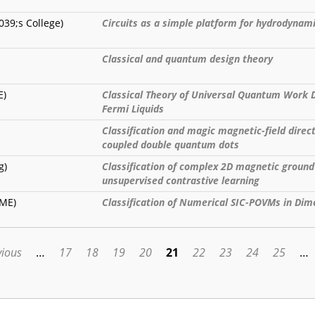
39;s College)
Circuits as a simple platform for hydrodynam
Classical and quantum design theory
E)
Classical Theory of Universal Quantum Work D
Fermi Liquids
Classification and magic magnetic-field direct
coupled double quantum dots
g)
Classification of complex 2D magnetic ground
unsupervised contrastive learning
BME)
Classification of Numerical SIC-POVMs in Dim
vious
…
17
18
19
20
21
22
23
24
25
…