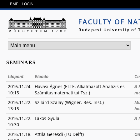
Jump to navigation
BME
|
LOGIN
FACULTY OF NA
Budapest University of
SEMINARS
Időpont
Előadó
Cí
2016.11.24.
Havasi Ágnes (ELTE, Alkalmazott Analízis és
A 
10:15
Számításmatematikai Tsz.)
mo
2016.11.22.
Szilárd Szalay (Wigner. Res. Inst.)
Mu
13:15
bo
2016.11.22.
Lakos Gyula
A 
10:30
2016.11.18.
Attila Geresdi (TU Delft)
On