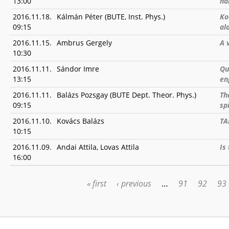
13:00
na
2016.11.18.
Kálmán Péter (BUTE, Inst. Phys.)
Ko
09:15
al
2016.11.15.
Ambrus Gergely
A 
10:30
2016.11.11.
Sándor Imre
Qu
13:15
en
2016.11.11.
Balázs Pozsgay (BUTE Dept. Theor. Phys.)
Th
09:15
sp
2016.11.10.
Kovács Balázs
TA
10:15
2016.11.09.
Andai Attila, Lovas Attila
Is
16:00
« first
‹ previous
…
91
92
93
PAGES