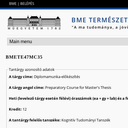
Jump to navigation
BME
|
BELÉPÉS
BME TERMÉSZE
"A ma tudománya, a jöv
BMETE47MC35
Tantárgy azonosító adatok
A tárgy címe:
Diplomamunka-előkészítés
A tárgy angol címe:
Preparatory Course for Master's Thesis
Kredit:
12
A tantárgy felelős tanszéke:
Kognitív Tudományi Tanszék