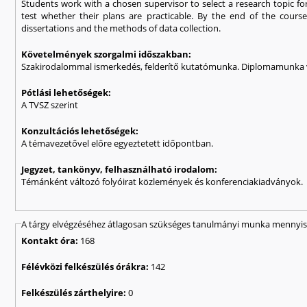
Students work with a chosen supervisor to select a research topic for 
test whether their plans are practicable. By the end of the course
dissertations and the methods of data collection.
Követelmények szorgalmi időszakban:
Szakirodalommal ismerkedés, felderítő kutatómunka. Diplomamunka v
Pótlási lehetőségek:
A TVSZ szerint
Konzultációs lehetőségek:
A témavezetővel előre egyeztetett időpontban.
Jegyzet, tankönyv, felhasználható irodalom:
Témánként változó folyóirat közlemények és konferenciakiadványok.
A tárgy elvégzéséhez átlagosan szükséges tanulmányi munka mennyisé
Kontakt óra:
168
Félévközi felkészülés órákra:
142
Felkészülés zárthelyire:
0