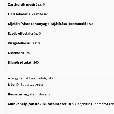
Zárthelyik megírása:
0
Házi feladat elkészítése:
0
Kijelölt írásos tananyag elsajátítása (beszámoló):
50
Egyéb elfoglaltság:
0
Vizsgafelkészülés:
0
Összesen:
360
Ellenőrző adat:
360
A tárgy tematikáját kidolgozta
Név:
Dr Babarczy Anna
Beosztás:
egyetemi docens
Munkahely (tanszék, kutatóintézet, stb.):
Kognitív Tudományi Ta