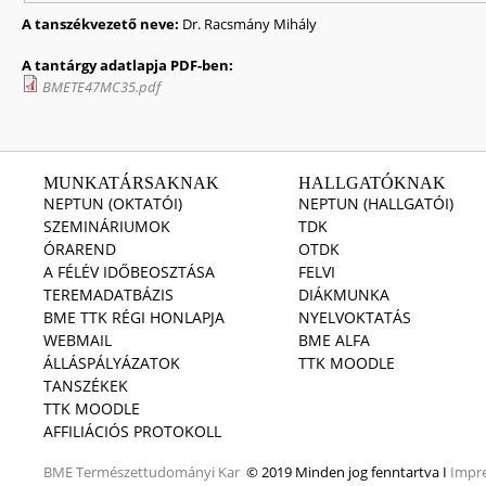
A tanszékvezető neve:
Dr. Racsmány Mihály
A tantárgy adatlapja PDF-ben:
BMETE47MC35.pdf
MUNKATÁRSAKNAK
HALLGATÓKNAK
NEPTUN (OKTATÓI)
NEPTUN (HALLGATÓI)
SZEMINÁRIUMOK
TDK
ÓRAREND
OTDK
A FÉLÉV IDŐBEOSZTÁSA
FELVI
TEREMADATBÁZIS
DIÁKMUNKA
BME TTK RÉGI HONLAPJA
NYELVOKTATÁS
WEBMAIL
BME ALFA
ÁLLÁSPÁLYÁZATOK
TTK MOODLE
TANSZÉKEK
TTK MOODLE
AFFILIÁCIÓS PROTOKOLL
BME
Természettudományi Kar
© 2019 Minden jog fenntartva I
Impr