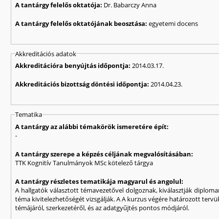
A tantárgy felelős oktatója:
Dr. Babarczy Anna
A tantárgy felelős oktatójának beosztása:
egyetemi docens
Akkreditációs adatok
Akkreditációra benyújtás időpontja:
2014.03.17.
Akkreditációs bizottság döntési időpontja:
2014.04.23.
Tematika
A tantárgy az alábbi témakörök ismeretére épít:
-
A tantárgy szerepe a képzés céljának megvalósításában:
TTK Kognitív Tanulmányok MSc kötelező tárgya
A tantárgy részletes tematikája magyarul és angolul:
A hallgatók választott témavezetővel dolgoznak, kiválasztják diplom
téma kivitelezhetőségét vizsgálják. A A kurzus végére határozott ter
témájáról, szerkezetéről, és az adatgyűjtés pontos módjáról.