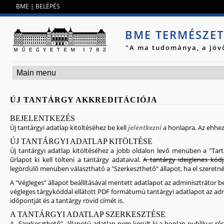
Jump to navigation
BME
|
BELÉPÉS
BME TERMÉSZE
"A ma tudománya, a jöv
ÚJ TANTÁRGY AKKREDITÁCIÓJA
BEJELENTKEZÉS
Új tantárgyi adatlap kitöltéséhez be kell
jelentkezni
a honlapra. Az ehhez 
ÚJ TANTÁRGYI ADATLAP KITÖLTÉSE
Új tantárgyi adatlap kitöltéséhez a jobb oldalon levő menüben a "Tarta
űrlapot ki kell tölteni a tantárgy adataival.
A tantárgy ideiglenes kód
legördülő menüben választható a "Szerkeszthető" állapot, ha el szeret
A "Végleges" állapot beállításával mentett adatlapot az adminisztrátor be
végleges tárgykóddal ellátott PDF formátumú tantárgyi adatlapot az admini
időpontját és a tantárgy rövid címét is.
A TANTÁRGYI ADATLAP SZERKESZTÉSE
A „Szerkeszthető” állapotú adatlap nem került ki a honlap publikus részé