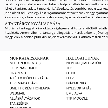
oktató a jobb oldali menüben listázni tudja az általa létrehozott összes
lehet a tantárgy adatait megnézni. A Szerkesztés gombbal pedig szerkeszt
jobb oldalt felül van egy link: "Nyomtatóbarát változat", ez egy nyomtat
kinyomtatva, a tanszékvezető aláírásával, lepecsételve el kell küldeni az
A TANTÁRGY JÓVÁHAGYÁSA
Miután a tantárgyat kiíró oktató véglegesre állította a kitöltött adat
kezelését. Amennyiben a tantárgy elfogadásra kerül, akkor a jóváhagy
megjelenik a honlap publikus, bejelentkezés nélkül is látható részén az
MUNKATÁRSAKNAK
HALLGATÓKNAK
NEPTUN (OKTATÓI)
NEPTUN (HALLGATÓI)
SZEMINÁRIUMOK
TDK
ÓRAREND
OTDK
A FÉLÉV IDŐBEOSZTÁSA
FELVI
TEREMADATBÁZIS
DIÁKMUNKA
BME TTK RÉGI HONLAPJA
NYELVOKTATÁS
WEBMAIL
BME ALFA
ÁLLÁSPÁLYÁZATOK
TTK MOODLE
TANSZÉKEK