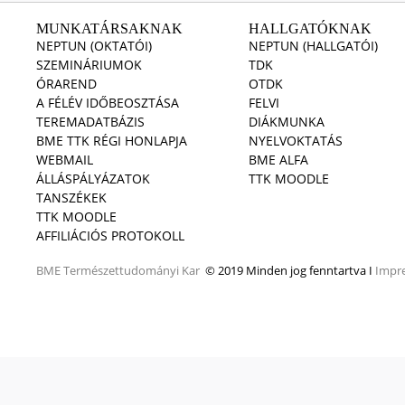
MUNKATÁRSAKNAK
HALLGATÓKNAK
NEPTUN (OKTATÓI)
NEPTUN (HALLGATÓI)
SZEMINÁRIUMOK
TDK
ÓRAREND
OTDK
A FÉLÉV IDŐBEOSZTÁSA
FELVI
TEREMADATBÁZIS
DIÁKMUNKA
BME TTK RÉGI HONLAPJA
NYELVOKTATÁS
WEBMAIL
BME ALFA
ÁLLÁSPÁLYÁZATOK
TTK MOODLE
TANSZÉKEK
TTK MOODLE
AFFILIÁCIÓS PROTOKOLL
BME
Természettudományi Kar
© 2019 Minden jog fenntartva I
Impr