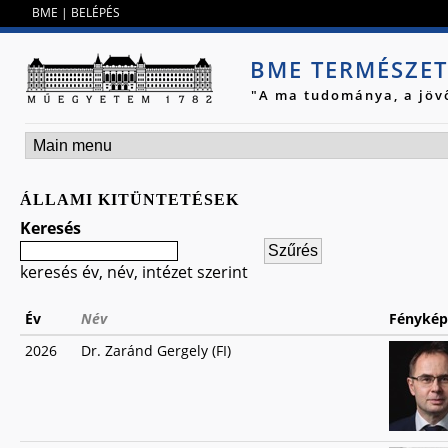
Jump to navigation
BME
|
BELÉPÉS
BME TERMÉSZE
"A ma tudománya, a jöv
ÁLLAMI KITÜNTETÉSEK
Keresés
keresés év, név, intézet szerint
Év
Név
Fénykép
2026
Dr. Zaránd Gergely (FI)