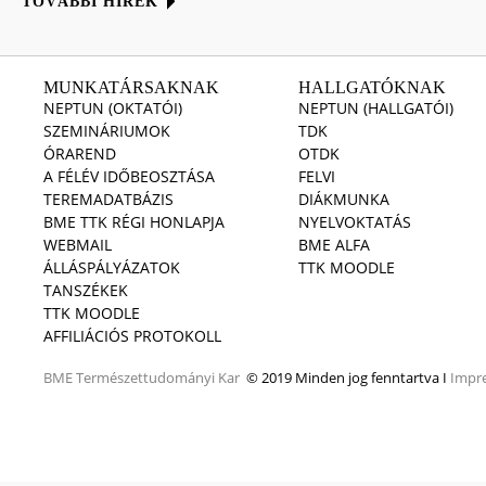
TOVÁBBI HÍREK
MUNKATÁRSAKNAK
HALLGATÓKNAK
NEPTUN (OKTATÓI)
NEPTUN (HALLGATÓI)
SZEMINÁRIUMOK
TDK
ÓRAREND
OTDK
A FÉLÉV IDŐBEOSZTÁSA
FELVI
TEREMADATBÁZIS
DIÁKMUNKA
BME TTK RÉGI HONLAPJA
NYELVOKTATÁS
WEBMAIL
BME ALFA
ÁLLÁSPÁLYÁZATOK
TTK MOODLE
TANSZÉKEK
TTK MOODLE
AFFILIÁCIÓS PROTOKOLL
BME
Természettudományi Kar
© 2019 Minden jog fenntartva I
Impr