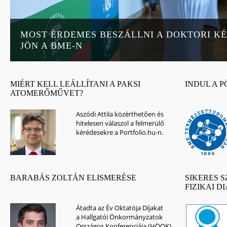
MOST ÉRDEMES BESZÁLLNI A DOKTORI KÉ
JÖN A BME-N
MIÉRT KELL LEÁLLÍTANI A PAKSI
INDUL A P
ATOMERŐMŰVET?
Aszódi Attila közérthetően és
hitelesen válaszol a felmerülő
kérédesekre a Portfolio.hu-n.
BARABÁS ZOLTÁN ELISMERÉSE
SIKERES 
FIZIKAI 
Átadta az Év Oktatója Díjakat
a Hallgatói Önkormányzatok
Országos Konferenciája (HÖOK).