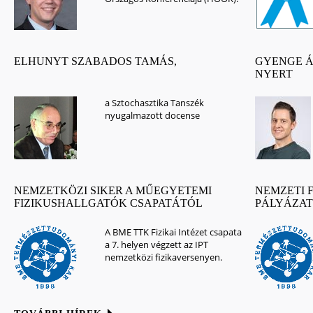
ELHUNYT SZABADOS TAMÁS,
GYENGE Á
NYERT
a Sztochasztika Tanszék
nyugalmazott docense
NEMZETKÖZI SIKER A MŰEGYETEMI
NEMZETI 
FIZIKUSHALLGATÓK CSAPATÁTÓL
PÁLYÁZAT 
A BME TTK Fizikai Intézet csapata
a 7. helyen végzett az IPT
nemzetközi fizikaversenyen.