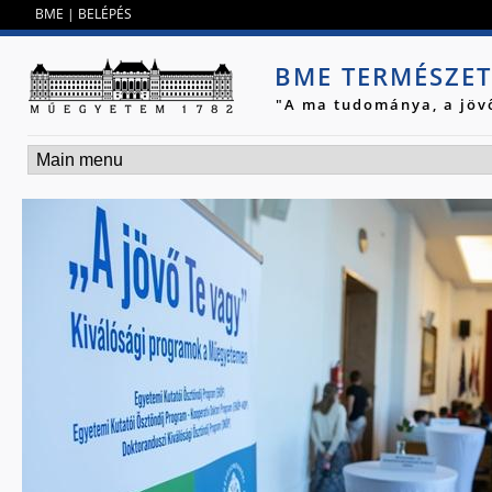
Jump to navigation
BME
|
BELÉPÉS
BME TERMÉSZE
"A ma tudománya, a jöv