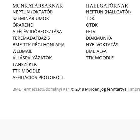
MUNKATÁRSAKNAK
HALLGATÓKNAK
NEPTUN (OKTATÓI)
NEPTUN (HALLGATÓI)
SZEMINÁRIUMOK
TDK
ÓRAREND
OTDK
A FÉLÉV IDŐBEOSZTÁSA
FELVI
TEREMADATBÁZIS
DIÁKMUNKA
BME TTK RÉGI HONLAPJA
NYELVOKTATÁS
WEBMAIL
BME ALFA
ÁLLÁSPÁLYÁZATOK
TTK MOODLE
TANSZÉKEK
TTK MOODLE
AFFILIÁCIÓS PROTOKOLL
BME
Természettudományi Kar
© 2019 Minden jog fenntartva I
Impr