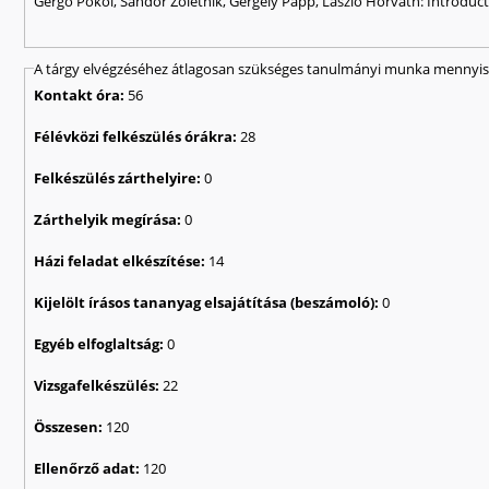
Gergő Pokol, Sándor Zoletnik, Gergely Papp, László Horváth: Introduct
A tárgy elvégzéséhez átlagosan szükséges tanulmányi munka mennyisé
Kontakt óra:
56
Félévközi felkészülés órákra:
28
Felkészülés zárthelyire:
0
Zárthelyik megírása:
0
Házi feladat elkészítése:
14
Kijelölt írásos tananyag elsajátítása (beszámoló):
0
Egyéb elfoglaltság:
0
Vizsgafelkészülés:
22
Összesen:
120
Ellenőrző adat:
120