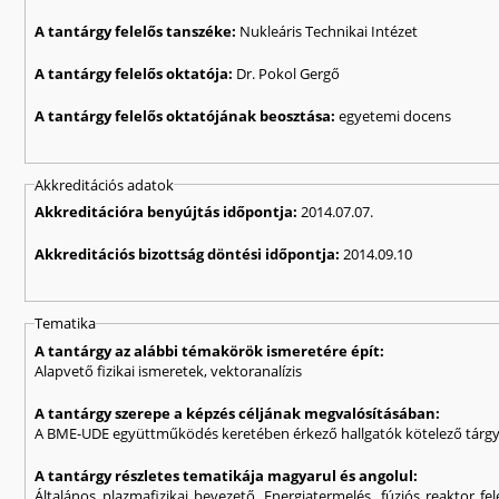
A tantárgy felelős tanszéke:
Nukleáris Technikai Intézet
A tantárgy felelős oktatója:
Dr. Pokol Gergő
A tantárgy felelős oktatójának beosztása:
egyetemi docens
Akkreditációs adatok
Akkreditációra benyújtás időpontja:
2014.07.07.
Akkreditációs bizottság döntési időpontja:
2014.09.10
Tematika
A tantárgy az alábbi témakörök ismeretére épít:
Alapvető fizikai ismeretek, vektoranalízis
A tantárgy szerepe a képzés céljának megvalósításában:
A BME-UDE együttműködés keretében érkező hallgatók kötelező tárg
A tantárgy részletes tematikája magyarul és angolul:
Általános plazmafizikai bevezető. Energiatermelés, fúziós reaktor fe