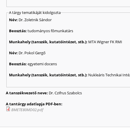
A tárgy tematikáját kidolgozta
Név:
Dr. Zoletnik Sándor
Beosztás:
tudományos főmunkatárs
Munkahely (tanszék, kutatóintézet, stb.):
MTA Wigner FK RMI
Név:
Dr. Pokol Gergő
Beosztás:
egyetemi docens
Munkahely (tanszék, kutatóintézet, stb.):
Nukleáris Technikai Inté
A tanszékvezető neve:
Dr. Czifrus Szabolcs
A tantárgy adatlapja PDF-ben:
BMETE80MD02.pdf