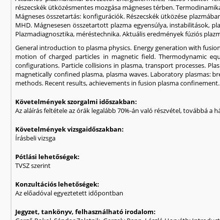
részecskék ütközésmentes mozgása mágneses térben. Termodinamikai 
Mágneses összetartás: konfigurációk. Részecskék ütközése plazmában, t
MHD. Mágnesesen összetartott plazma egyensúlya, instabilitások, plaz
Plazmadiagnosztika, méréstechnika. Aktuális eredmények fúziós plaz
General introduction to plasma physics. Energy generation with fusion r
motion of charged particles in magnetic field. Thermodynamic equi
configurations. Particle collisions in plasma, transport processes. Pla
magnetically confined plasma, plasma waves. Laboratory plasmas: br
methods. Recent results, achievements in fusion plasma confinement.
Követelmények szorgalmi időszakban:
Az aláírás feltétele az órák legalább 70%-án való részvétel, továbbá 
Követelmények vizsgaidőszakban:
Írásbeli vizsga
Pótlási lehetőségek:
TVSZ szerint
Konzultációs lehetőségek:
Az előadóval egyeztetett időpontban
Jegyzet, tankönyv, felhasználható irodalom: