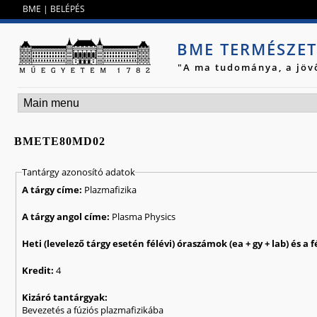
Jump to navigation
BME
|
BELÉPÉS
BME TERMÉSZE
"A ma tudománya, a jöv
BMETE80MD02
Tantárgy azonosító adatok
A tárgy címe:
Plazmafizika
A tárgy angol címe:
Plasma Physics
Kredit:
4
Kizáró tantárgyak:
Bevezetés a fúziós plazmafizikába