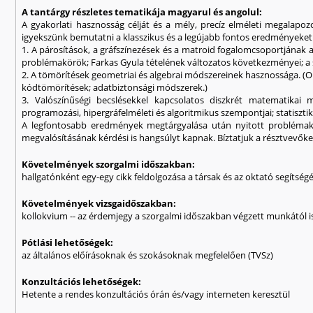
A tantárgy részletes tematikája magyarul és angolul:
A gyakorlati hasznosság célját és a mély, precíz elméleti megalap
igyekszünk bemutatni a klasszikus és a legújabb fontos eredményeket
1. A párosítások, a gráfszínezések és a matroid fogalomcsoportjának a
problémakörök; Farkas Gyula tételének változatos következményei; a sz
2. A tömörítések geometriai és algebrai módszereinek hasznossága. (O
kódtömörítések; adatbiztonsági módszerek.)
3. Valószínűségi becslésekkel kapcsolatos diszkrét matematikai mó
programozási, hipergráfelméleti és algoritmikus szempontjai; statisztik
A legfontosabb eredmények megtárgyalása után nyitott problémaka
megvalósításának kérdési is hangsúlyt kapnak. Bíztatjuk a résztvevők
Követelmények szorgalmi időszakban:
hallgatónként egy-egy cikk feldolgozása a társak és az oktató segítség
Követelmények vizsgaidőszakban:
kollokvium -- az érdemjegy a szorgalmi időszakban végzett munkától i
Pótlási lehetőségek:
az általános előírásoknak és szokásoknak megfelelően (TVSz)
Konzultációs lehetőségek:
Hetente a rendes konzultációs órán és/vagy interneten keresztül