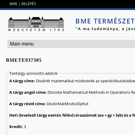
Jump to navigation
BME
|
BELÉPÉS
BME TERMÉSZE
"A ma tudománya, a jöv
BMETE937305
Tantárgy azonosító adatok
A tárgy címe:
Diszkrét matematikai módszerek az operációkutatásba
A tárgy angol címe:
Discrete Mathematical Methods in Operations R
A tárgy rövid címe:
DiszkrMatModszOpKut
Kredit:
3