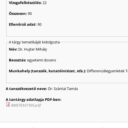
Vizsgafelkészülés:
22
Összesen:
90
Ellenőrző adat:
90
A tárgy tematikáját kidolgozta
Név:
Dr. Hujter Mihály
Beosztás:
egyetemi docens
Munkahely (tanszék, kutatóintézet, stb.):
Differenciálegyenletek 
A tanszékvezető neve:
Dr. Szántai Tamás
A tantárgy adatlapja PDF-ben:
BMETE937305.pdf