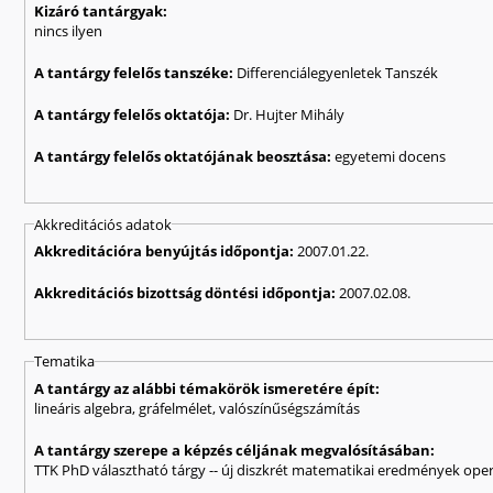
Kizáró tantárgyak:
nincs ilyen
A tantárgy felelős tanszéke:
Differenciálegyenletek Tanszék
A tantárgy felelős oktatója:
Dr. Hujter Mihály
A tantárgy felelős oktatójának beosztása:
egyetemi docens
Akkreditációs adatok
Akkreditációra benyújtás időpontja:
2007.01.22.
Akkreditációs bizottság döntési időpontja:
2007.02.08.
Tematika
A tantárgy az alábbi témakörök ismeretére épít:
lineáris algebra, gráfelmélet, valószínűségszámítás
A tantárgy szerepe a képzés céljának megvalósításában:
TTK PhD választható tárgy -- új diszkrét matematikai eredmények op