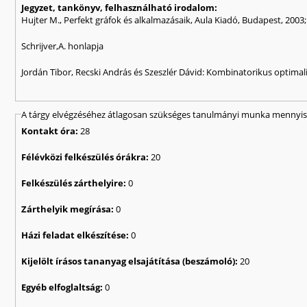
Jegyzet, tankönyv, felhasználható irodalom:
Hujter M., Perfekt gráfok és alkalmazásaik, Aula Kiadó, Budapest, 200
Schrijver,A. honlapja
Jordán Tibor, Recski András és Szeszlér Dávid: Kombinatorikus optimal
A tárgy elvégzéséhez átlagosan szükséges tanulmányi munka mennyisé
Kontakt óra:
28
Félévközi felkészülés órákra:
20
Felkészülés zárthelyire:
0
Zárthelyik megírása:
0
Házi feladat elkészítése:
0
Kijelölt írásos tananyag elsajátítása (beszámoló):
20
Egyéb elfoglaltság:
0