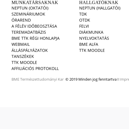
MUNKATÁRSAKNAK
HALLGATÓKNAK
NEPTUN (OKTATÓI)
NEPTUN (HALLGATÓI)
SZEMINÁRIUMOK
TDK
ÓRAREND
OTDK
A FÉLÉV IDŐBEOSZTÁSA
FELVI
TEREMADATBÁZIS
DIÁKMUNKA
BME TTK RÉGI HONLAPJA
NYELVOKTATÁS
WEBMAIL
BME ALFA
ÁLLÁSPÁLYÁZATOK
TTK MOODLE
TANSZÉKEK
TTK MOODLE
AFFILIÁCIÓS PROTOKOLL
BME
Természettudományi Kar
© 2019 Minden jog fenntartva I
Impr