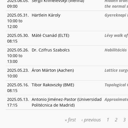
2025.06.05.
Sergii Khmelevskyi (Vienna)
Hidden order
09:00
the normal s
2025.05.31.
Härtlein Károly
Gyereknapi F
10:00
to
12:00
2025.05.30.
Máté Csanád (ELTE)
Lévy walk of
08:15
2025.05.26.
Dr. Czifrus Szabolcs
Habilitációs
10:00
to
13:00
2025.05.23.
Áron Márton (Aachen)
Lattice surg
10:00
2025.05.16.
Tibor Rakovszky (BME)
Topological 
08:15
2025.05.13.
Antonio Jiménez-Pastor (Universidad
Approximate
17:15
Politécnica de Madrid)
« first
‹ previous
1
2
3
PAGES