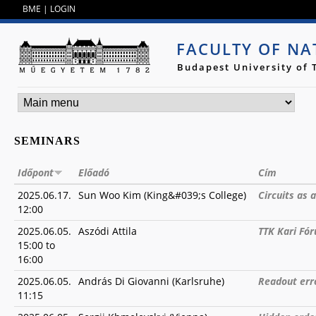
Jump to navigation
BME
|
LOGIN
FACULTY OF NA
Budapest University of
SEMINARS
Időpont
Előadó
Cím
2025.06.17.
Sun Woo Kim (King&#039;s College)
Circuits as 
12:00
2025.06.05.
Aszódi Attila
TTK Kari Fór
15:00
to
16:00
2025.06.05.
András Di Giovanni (Karlsruhe)
Readout err
11:15