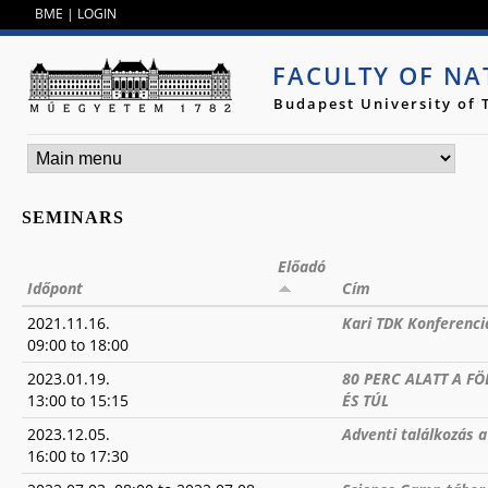
Jump to navigation
BME
|
LOGIN
FACULTY OF NA
Budapest University of
SEMINARS
Előadó
Időpont
Cím
2021.11.16.
Kari TDK Konferenci
09:00
to
18:00
2023.01.19.
80 PERC ALATT A 
13:00
to
15:15
ÉS TÚL
2023.12.05.
Adventi találkozás
16:00
to
17:30