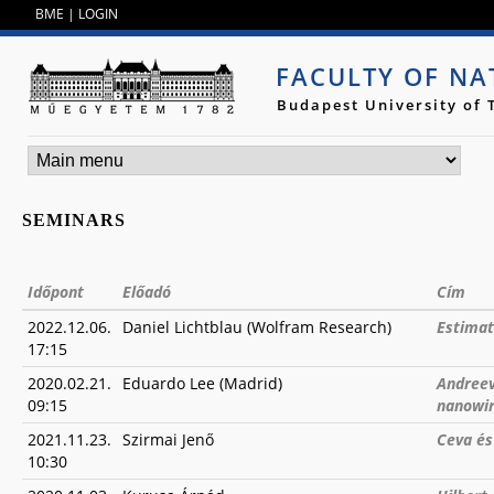
Jump to navigation
BME
|
LOGIN
FACULTY OF NA
Budapest University of
SEMINARS
Időpont
Előadó
Cím
2022.12.06.
Daniel Lichtblau (Wolfram Research)
Estimat
17:15
2020.02.21.
Eduardo Lee (Madrid)
Andreev
09:15
nanowir
2021.11.23.
Szirmai Jenő
Ceva és
10:30