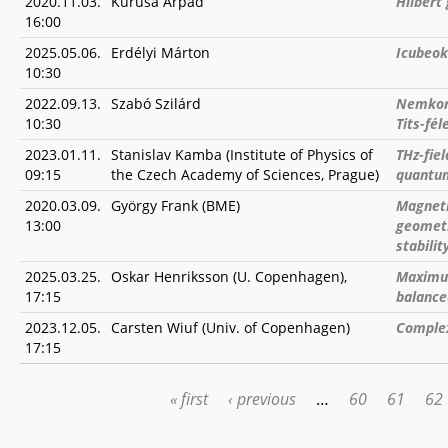
2020.11.03.
Kurusa Árpád
Hilbert
16:00
2025.05.06.
Erdélyi Márton
Icubeok
10:30
2022.09.13.
Szabó Szilárd
Nemkomp
10:30
Tits-fé
2023.01.11.
Stanislav Kamba (Institute of Physics of
THz-fie
09:15
the Czech Academy of Sciences, Prague)
quantum
2020.03.09.
György Frank (BME)
Magneti
13:00
geometr
stabilit
2025.03.25.
Oskar Henriksson (U. Copenhagen),
Maximum
17:15
balance
2023.12.05.
Carsten Wiuf (Univ. of Copenhagen)
Complex
17:15
« first
‹ previous
…
60
61
62
PAGES