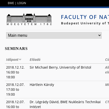
Jump to navigation
BME
|
LOGIN
FACULTY OF NA
Budapest University of
SEMINARS
Időpont
Előadó
C
2018.12.12.
Sir Michael Berry, University of Bristol
Al
16:00
to
el
18:00
2018.12.07.
Härtlein Károly
Mi
17:00
to
19:00
2018.12.07.
Dr. Légrády Dávid, BME Nukleáris Technikai
CT
16:00
to
Intézet