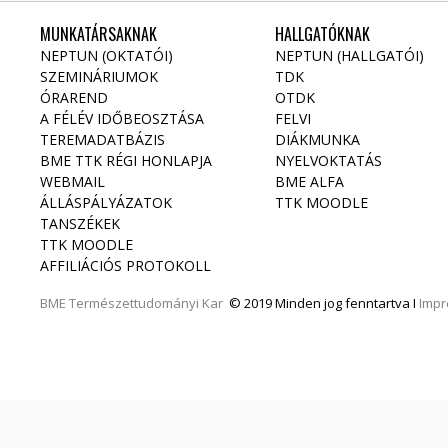
MUNKATÁRSAKNAK
HALLGATÓKNAK
NEPTUN (OKTATÓI)
NEPTUN (HALLGATÓI)
SZEMINÁRIUMOK
TDK
ÓRAREND
OTDK
A FÉLÉV IDŐBEOSZTÁSA
FELVI
TEREMADATBÁZIS
DIÁKMUNKA
BME TTK RÉGI HONLAPJA
NYELVOKTATÁS
WEBMAIL
BME ALFA
ÁLLÁSPÁLYÁZATOK
TTK MOODLE
TANSZÉKEK
TTK MOODLE
AFFILIÁCIÓS PROTOKOLL
BME
Természettudományi Kar
© 2019 Minden jog fenntartva I
Imp