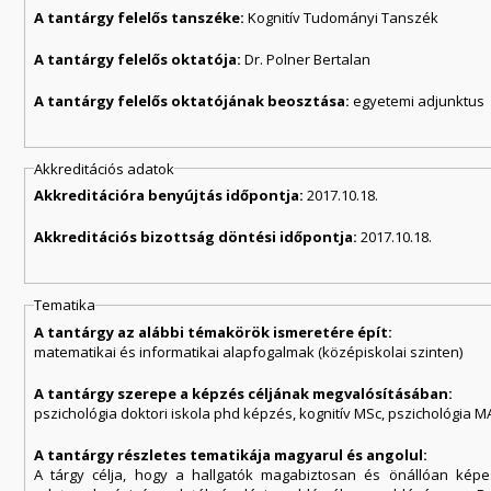
A tantárgy felelős tanszéke:
Kognitív Tudományi Tanszék
A tantárgy felelős oktatója:
Dr. Polner Bertalan
A tantárgy felelős oktatójának beosztása:
egyetemi adjunktus
Akkreditációs adatok
Akkreditációra benyújtás időpontja:
2017.10.18.
Akkreditációs bizottság döntési időpontja:
2017.10.18.
Tematika
A tantárgy az alábbi témakörök ismeretére épít:
matematikai és informatikai alapfogalmak (középiskolai szinten)
A tantárgy szerepe a képzés céljának megvalósításában:
pszichológia doktori iskola phd képzés, kognitív MSc, pszichológia M
A tantárgy részletes tematikája magyarul és angolul:
A tárgy célja, hogy a hallgatók magabiztosan és önállóan képe