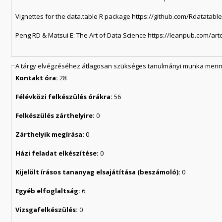
Vignettes for the data.table R package https://github.com/Rdatatable
Peng RD & Matsui E: The Art of Data Science https://leanpub.com/ar
A tárgy elvégzéséhez átlagosan szükséges tanulmányi munka menny
Kontakt óra:
28
Félévközi felkészülés órákra:
56
Felkészülés zárthelyire:
0
Zárthelyik megírása:
0
Házi feladat elkészítése:
0
Kijelölt írásos tananyag elsajátítása (beszámoló):
0
Egyéb elfoglaltság:
6
Vizsgafelkészülés:
0