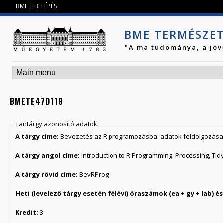
Jump to navigation
BME
|
BELÉPÉS
BME TERMÉSZE
"A ma tudománya, a jöv
BMETE47D118
Tantárgy azonosító adatok
A tárgy címe:
Bevezetés az R programozásba: adatok feldolgozása
A tárgy angol címe:
Introduction to R Programming: Processing, Tid
A tárgy rövid címe:
BevRProg
Kredit:
3