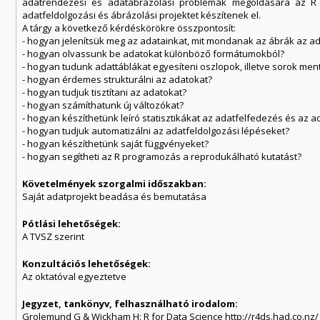
adatrendezési és adatábrázolási problémák megoldására az R st
adatfeldolgozási és ábrázolási projektet készítenek el.
A tárgy a következő kérdéskörökre összpontosít:
- hogyan jelenítsük meg az adatainkat, mit mondanak az ábrák az ad
- hogyan olvassunk be adatokat különböző formátumokból?
- hogyan tudunk adattáblákat egyesíteni oszlopok, illetve sorok men
- hogyan érdemes strukturálni az adatokat?
- hogyan tudjuk tisztítani az adatokat?
- hogyan számíthatunk új változókat?
- hogyan készíthetünk leíró statisztikákat az adatfelfedezés és az 
- hogyan tudjuk automatizálni az adatfeldolgozási lépéseket?
- hogyan készíthetünk saját függvényeket?
- hogyan segítheti az R programozás a reprodukálható kutatást?
Követelmények szorgalmi időszakban:
Saját adatprojekt beadása és bemutatása
Pótlási lehetőségek:
A TVSZ szerint
Konzultációs lehetőségek:
Az oktatóval egyeztetve
Jegyzet, tankönyv, felhasználható irodalom:
Grolemund G & Wickham H: R for Data Science http://r4ds.had.co.nz/