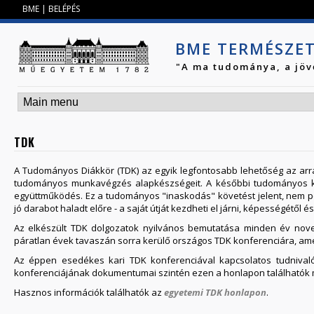
Jump to navigation
BME
|
BELÉPÉS
BME TERMÉSZE
"A ma tudománya, a jöv
TDK
A Tudományos Diákkör (TDK) az egyik legfontosabb lehetőség az arra
tudományos munkavégzés alapkészségeit. A későbbi tudományos ku
együttműködés. Ez a tudományos "inaskodás" követést jelent, nem ped
jó darabot haladt előre - a saját útját kezdheti el járni, képességétől 
Az elkészült TDK dolgozatok nyilvános bemutatása minden év novem
páratlan évek tavaszán sorra kerülő országos TDK konferenciára, a
Az éppen esedékes kari TDK konferenciával kapcsolatos tudniva
konferenciájának dokumentumai szintén ezen a honlapon találhatók 
Hasznos információk találhatók az
egyetemi TDK honlapon
.