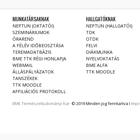
MUNKATÁRSAKNAK
HALLGATÓKNAK
NEPTUN (OKTATÓI)
NEPTUN (HALLGATÓI)
SZEMINÁRIUMOK
TDK
ÓRAREND
OTDK
A FÉLÉV IDŐBEOSZTÁSA
FELVI
TEREMADATBÁZIS
DIÁKMUNKA
BME TTK RÉGI HONLAPJA
NYELVOKTATÁS
WEBMAIL
BME ALFA
ÁLLÁSPÁLYÁZATOK
TTK MOODLE
TANSZÉKEK
TTK MOODLE
AFFILIÁCIÓS PROTOKOLL
BME
Természettudományi Kar
© 2019 Minden jog fenntartva I
Imp