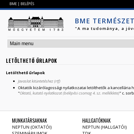
Jump to navigation
BME
|
BELÉPÉS
BME TERMÉSZE
"A ma tudománya, a jöv
LETÖLTHETŐ ŰRLAPOK
Letölthető űrlapok
Javaslat kitüntetéshez (rtf)
Oktatók kizárólagossági nyilatkozatai letölthetők a kancellária 
"
Oktató, kutató nyilatkozat (belépési csomag 4. sz. melléklete)
" c. sor
MUNKATÁRSAKNAK
HALLGATÓKNAK
NEPTUN (OKTATÓI)
NEPTUN (HALLGATÓI)
SZEMINÁRIUMOK
TDK