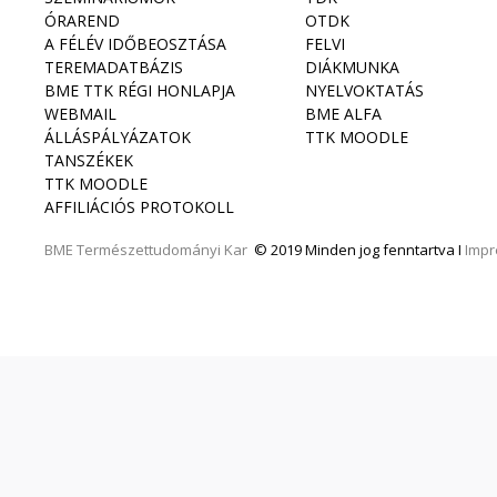
ÓRAREND
OTDK
A FÉLÉV IDŐBEOSZTÁSA
FELVI
TEREMADATBÁZIS
DIÁKMUNKA
BME TTK RÉGI HONLAPJA
NYELVOKTATÁS
WEBMAIL
BME ALFA
ÁLLÁSPÁLYÁZATOK
TTK MOODLE
TANSZÉKEK
TTK MOODLE
AFFILIÁCIÓS PROTOKOLL
BME
Természettudományi Kar
© 2019 Minden jog fenntartva I
Imp