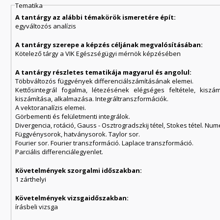
Tematika
A tantárgy az alábbi témakörök ismeretére épít:
egyváltozós analízis
A tantárgy szerepe a képzés céljának megvalósításában:
Kötelező tárgy a VIK Egészségügyi mérnök képzésében
A tantárgy részletes tematikája magyarul és angolul:
Többváltozós függvények differenciálszámításának elemei.
Kettősintegrál fogalma, létezésének elégséges feltétele, kiszá
kiszámítása, alkalmazása. Integráltranszformációk.
A vektoranalízis elemei.
Görbementi és felületmenti integrálok.
Divergencia, rotáció, Gauss - Osztrogradszkij tétel, Stokes tétel. Num
Függvénysorok, hatványsorok. Taylor sor.
Fourier sor. Fourier transzformáció. Laplace transzformáció.
Parciális differenciálegyenlet.
Követelmények szorgalmi időszakban:
1 zárthelyi
Követelmények vizsgaidőszakban:
írásbeli vizsga