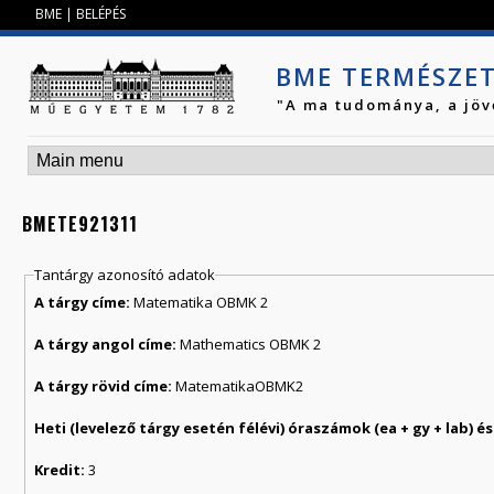
Jump to navigation
BME
|
BELÉPÉS
BME TERMÉSZE
"A ma tudománya, a jöv
BMETE921311
Tantárgy azonosító adatok
A tárgy címe:
Matematika OBMK 2
A tárgy angol címe:
Mathematics OBMK 2
A tárgy rövid címe:
MatematikaOBMK2
Kredit:
3