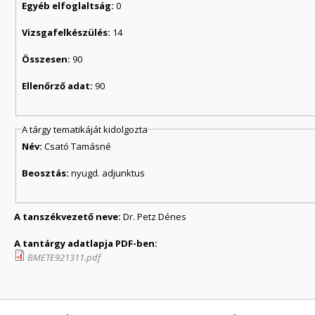
Egyéb elfoglaltság:
0
Vizsgafelkészülés:
14
Összesen:
90
Ellenőrző adat:
90
A tárgy tematikáját kidolgozta
Név:
Csató Tamásné
Beosztás:
nyugd. adjunktus
A tanszékvezető neve:
Dr. Petz Dénes
A tantárgy adatlapja PDF-ben:
BMETE921311.pdf