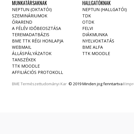
MUNKATÁRSAKNAK
HALLGATÓKNAK
NEPTUN (OKTATÓI)
NEPTUN (HALLGATÓI)
SZEMINÁRIUMOK
TDK
ÓRAREND
OTDK
A FÉLÉV IDŐBEOSZTÁSA
FELVI
TEREMADATBÁZIS
DIÁKMUNKA
BME TTK RÉGI HONLAPJA
NYELVOKTATÁS
WEBMAIL
BME ALFA
ÁLLÁSPÁLYÁZATOK
TTK MOODLE
TANSZÉKEK
TTK MOODLE
AFFILIÁCIÓS PROTOKOLL
BME
Természettudományi Kar
© 2019 Minden jog fenntartva I
Imp