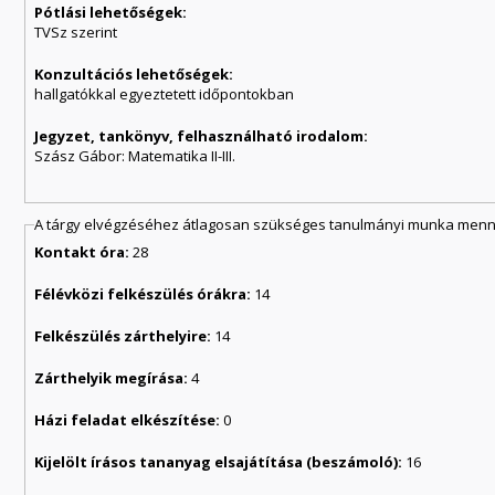
Pótlási lehetőségek:
TVSz szerint
Konzultációs lehetőségek:
hallgatókkal egyeztetett időpontokban
Jegyzet, tankönyv, felhasználható irodalom:
Szász Gábor: Matematika II-III.
A tárgy elvégzéséhez átlagosan szükséges tanulmányi munka menny
Kontakt óra:
28
Félévközi felkészülés órákra:
14
Felkészülés zárthelyire:
14
Zárthelyik megírása:
4
Házi feladat elkészítése:
0
Kijelölt írásos tananyag elsajátítása (beszámoló):
16