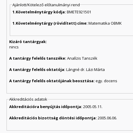
Ajánlott/Kötelező előtanulmányi rend
1.Követelménytárgy kódja:
BMETE921501
1.Követelménytárgy (rövidített) címe:
Matematika OBMK
Kizáró tantárgyak:
nincs
A tantárgy felelős tanszéke:
Analízis Tanszék
A tantárgy felelős oktatója:
Lángné dr. Lázi Márta
A tantárgy felelős oktatójának beosztása:
egy. docens
Akkreditációs adatok
Akkreditációra benyújtás időpontja:
2005.05.11.
Akkreditációs bizottság döntési időpontja:
2005.06.06.