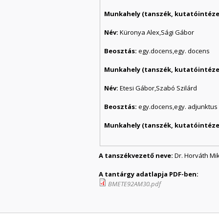
Munkahely (tanszék, kutatóintézet
Név:
Küronya Alex,Sági Gábor
Beosztás:
egy.docens,egy. docens
Munkahely (tanszék, kutatóintézet
Név:
Etesi Gábor,Szabó Szilárd
Beosztás:
egy.docens,egy. adjunktus
Munkahely (tanszék, kutatóintézet
A tanszékvezető neve:
Dr. Horváth Mi
A tantárgy adatlapja PDF-ben:
BMETE92AM30.pdf