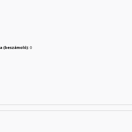
ása (beszámoló):
0