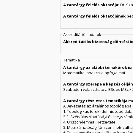
A tantárgy felelős oktatója:
Dr. Sz
A tantárgy felelős oktatójának be
Akkreditációs adatok
Akkreditációs bizottság döntési i
Tematika
A tantárgy az alábbi témakörök is
Matematikai analízis alapfogalmai
A tantárgy szerepe a képzés célj
Szabadon választható a BSc és MSc ké
A tantárgy részletes tematikája m
A Bevezetés az általános topológiába
1. Topologikus terek (definició, példák,
2-3. Szétválaszthatósági és megszámlál
4. Uriszon-lemma, Tietze-tétel
5. Metrizálhatóság (Uriszon metrizálhat
6. Teljes metrikus terek (Baire kategória