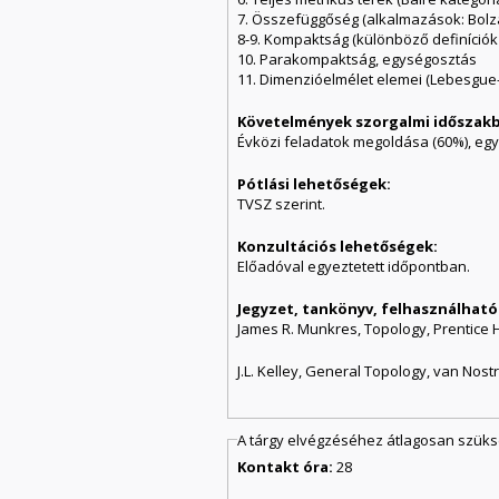
7. Összefüggőség (alkalmazások: Bolza
8-9. Kompaktság (különböző definíciók
10. Parakompaktság, egységosztás
11. Dimenzióelmélet elemei (Lebesgue
Követelmények szorgalmi időszak
Évközi feladatok megoldása (60%), egy 
Pótlási lehetőségek:
TVSZ szerint.
Konzultációs lehetőségek:
Előadóval egyeztetett időpontban.
Jegyzet, tankönyv, felhasználható
James R. Munkres, Topology, Prentice H
J.L. Kelley, General Topology, van Nos
A tárgy elvégzéséhez átlagosan szük
Kontakt óra:
28