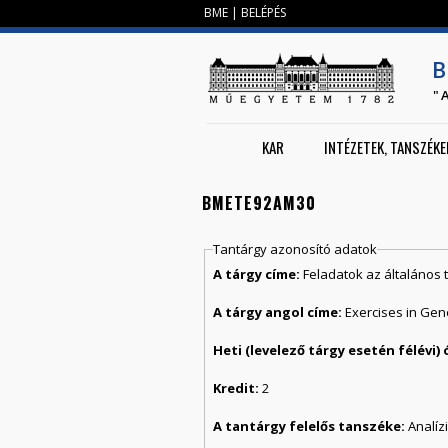
BME
|
BELÉPÉS
B
"
KAR
INTÉZETEK, TANSZÉKE
BMETE92AM30
Tantárgy azonosító adatok
A tárgy címe:
Feladatok az általános 
A tárgy angol címe:
Exercises in Gen
Kredit:
2
A tantárgy felelős tanszéke:
Analíz