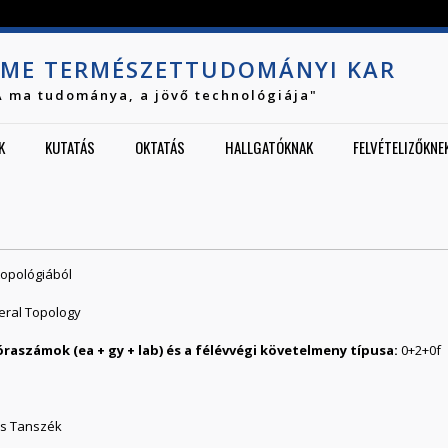
Jump to navigation
ME TERMÉSZETTUDOMÁNYI KAR
A ma tudománya, a jövő technológiája"
K
KUTATÁS
OKTATÁS
HALLGATÓKNAK
FELVÉTELIZŐKNE
topológiából
eral Topology
0
2
0
f
is Tanszék