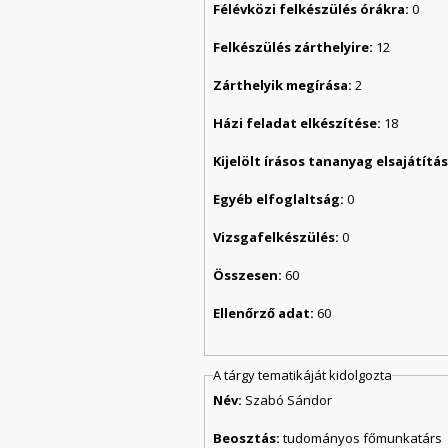
Félévközi felkészülés órákra:
0
Felkészülés zárthelyire:
12
Zárthelyik megírása:
2
Házi feladat elkészítése:
18
Kijelölt írásos tananyag elsajátít
Egyéb elfoglaltság:
0
Vizsgafelkészülés:
0
Összesen:
60
Ellenőrző adat:
60
A tárgy tematikáját kidolgozta
Név:
Szabó Sándor
Beosztás:
tudományos főmunkatárs