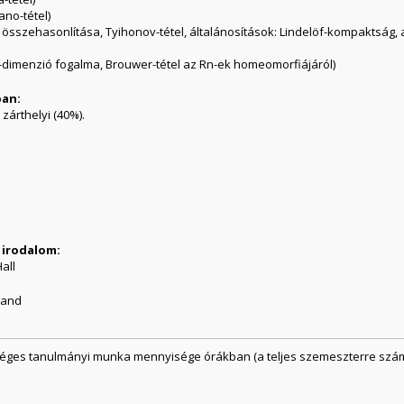
no-tétel)
 összehasonlítása, Tyihonov-tétel, általánosítások: Lindelöf-kompaktság, 
-dimenzió fogalma, Brouwer-tétel az Rn-ek homeomorfiájáról)
ban:
zárthelyi (40%).
 irodalom:
all
trand
séges tanulmányi munka mennyisége órákban (a teljes szemeszterre szám