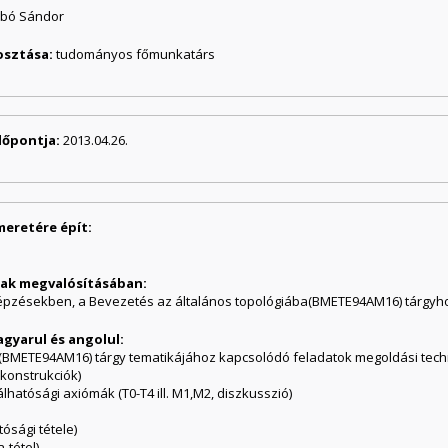
abó Sándor
osztása:
tudományos főmunkatárs
dőpontja:
2013.04.26.
meretére épít:
ának megvalósításában:
pzésekben, a Bevezetés az általános topológiába(BMETE94AM16) tárgyhoz
agyarul és angolul:
 (BMETE94AM16) tárgy tematikájához kapcsolódó feladatok megoldási techn
 konstrukciók)
hatósági axiómák (T0-T4 ill. M1,M2, diszkusszió)
ósági tétele)
-tétel)