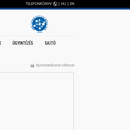
TELEFONKÖNYV
|
HU
|
EN
K
ÜGYINTÉZÉS
SAJTÓ
Nyomtatóbarát változat