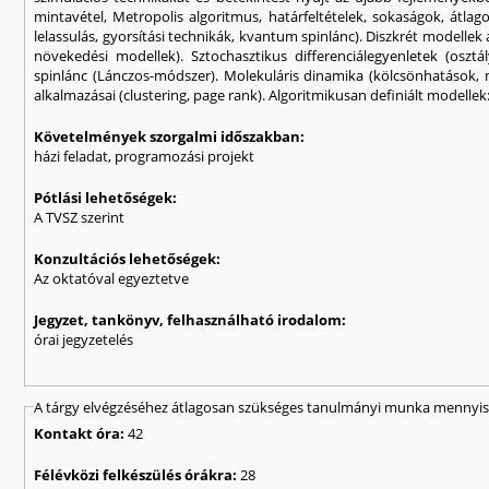
mintavétel, Metropolis algoritmus, határfeltételek, sokaságok, átlago
lelassulás, gyorsítási technikák, kvantum spinlánc). Diszkrét modelle
növekedési modellek). Sztochasztikus differenciálegyenletek (osztál
spinlánc (Lánczos-módszer). Molekuláris dinamika (kölcsönhatások, 
alkalmazásai (clustering, page rank). Algoritmikusan definiált modellek
Követelmények szorgalmi időszakban:
házi feladat, programozási projekt
Pótlási lehetőségek:
A TVSZ szerint
Konzultációs lehetőségek:
Az oktatóval egyeztetve
Jegyzet, tankönyv, felhasználható irodalom:
órai jegyzetelés
A tárgy elvégzéséhez átlagosan szükséges tanulmányi munka mennyisé
Kontakt óra:
42
Félévközi felkészülés órákra:
28