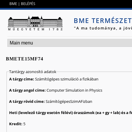
Jump to navigation
BME
|
BELÉPÉS
BME TERMÉSZE
"A ma tudománya, a jöv
BMETE15MF74
Tantárgy azonosító adatok
A tárgy címe:
Számítógépes szimuláció a fizikában
A tárgy angol címe:
Computer Simulation in Physics
A tárgy rövid címe:
SzámítógépesSzimAFizban
Kredit:
5