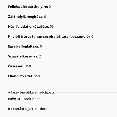
Felkészülés zárthelyire:
0
Zárthelyik megírása:
0
Házi feladat elkészítése:
56
Kijelölt írásos tananyag elsajátítása (beszámoló):
0
Egyéb elfoglaltság:
0
Vizsgafelkészülés:
24
Összesen:
150
Ellenőrző adat:
150
A tárgy tematikáját kidolgozta
Név:
Dr. Török János
Beosztás:
egyetemi docens