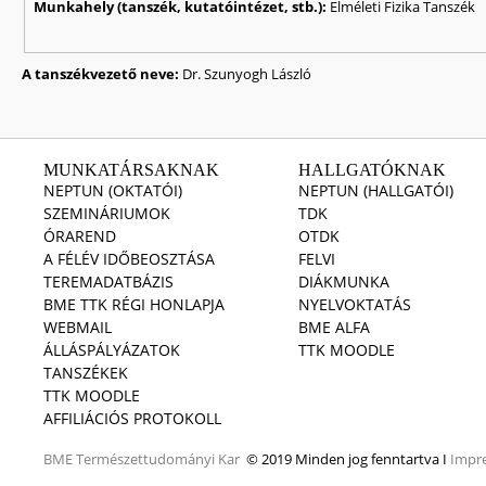
Munkahely (tanszék, kutatóintézet, stb.):
Elméleti Fizika Tanszék
A tanszékvezető neve:
Dr. Szunyogh László
MUNKATÁRSAKNAK
HALLGATÓKNAK
NEPTUN (OKTATÓI)
NEPTUN (HALLGATÓI)
SZEMINÁRIUMOK
TDK
ÓRAREND
OTDK
A FÉLÉV IDŐBEOSZTÁSA
FELVI
TEREMADATBÁZIS
DIÁKMUNKA
BME TTK RÉGI HONLAPJA
NYELVOKTATÁS
WEBMAIL
BME ALFA
ÁLLÁSPÁLYÁZATOK
TTK MOODLE
TANSZÉKEK
TTK MOODLE
AFFILIÁCIÓS PROTOKOLL
BME
Természettudományi Kar
© 2019 Minden jog fenntartva I
Impr