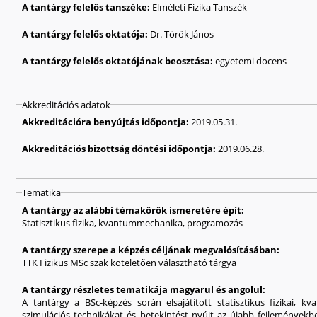
A tantárgy felelős tanszéke:
Elméleti Fizika Tanszék
A tantárgy felelős oktatója:
Dr. Török János
A tantárgy felelős oktatójának beosztása:
egyetemi docens
Akkreditációs adatok
Akkreditációra benyújtás időpontja:
2019.05.31.
Akkreditációs bizottság döntési időpontja:
2019.06.28.
Tematika
A tantárgy az alábbi témakörök ismeretére épít:
Statisztikus fizika, kvantummechanika, programozás
A tantárgy szerepe a képzés céljának megvalósításában:
TTK Fizikus MSc szak köteletően választható tárgya
A tantárgy részletes tematikája magyarul és angolul:
A tantárgy a BSc-képzés során elsajátított statisztikus fizikai,
szimulációs technikákat és betekintést nyújt az újabb fejlemények