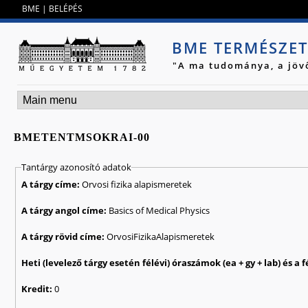
Jump to navigation
BME
|
BELÉPÉS
BME TERMÉSZE
"A ma tudománya, a jöv
BMETENTMSOKRAI-00
Tantárgy azonosító adatok
A tárgy címe:
Orvosi fizika alapismeretek
A tárgy angol címe:
Basics of Medical Physics
A tárgy rövid címe:
OrvosiFizikaAlapismeretek
Kredit:
0