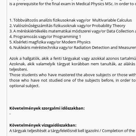
is a prerequisite for the final exam in Medical Physics MSc. In order 
1. Többváltozós analízis fizikusoknak vagy/or Multivariable Calculus
2. Valószínűségszámítás fizikusoknak vagy/or Probability Theory
3. A méréskiértékelés matematikai módszerei vagy/or Data Collection 
4. Programozás vagy/or Programming 1
5. Kísérleti magfizika vagy/or Modern Physics
6. Nukleáris méréstechnika vagy/or Radiation Detection and Measur
Azok a hallgatók, akik a fenti tárgyakat vagy azokkal azonos tartalm
Azoknak, akik valamelyik tárgyat korábban nem tanulták, az aláírá
teljesíteni.
Those students who have mastered the above subjects or those with t
those who have not studied one of the subjects before, in order t
optional subject.
Követelmények szorgalmi időszakban:
-
Követelmények vizsgaidőszakban:
A tárgyak teljesítését a tárgyfelelősnél kell igazolni / Completion of t