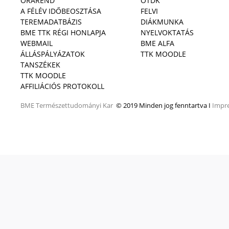
ÓRAREND
OTDK
A FÉLÉV IDŐBEOSZTÁSA
FELVI
TEREMADATBÁZIS
DIÁKMUNKA
BME TTK RÉGI HONLAPJA
NYELVOKTATÁS
WEBMAIL
BME ALFA
ÁLLÁSPÁLYÁZATOK
TTK MOODLE
TANSZÉKEK
TTK MOODLE
AFFILIÁCIÓS PROTOKOLL
BME
Természettudományi Kar
© 2019 Minden jog fenntartva I
Impr