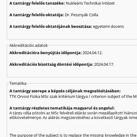
A tantárgy felelős tanszéke:
Nukleáris Technikai Intézet
A tantárgy felelős oktatója:
Dr. Pesznyák Csilla
A tantárgy felelős oktatójának beosztása:
egyetemi docens
Akkreditációs adatok
Akkreditációra benyújtás időpontja:
2024.04.12.
Akkreditációs bizottság döntési időpontja:
2024.04.17.
Tematika
A tantárgy szerepe a képzés céljának megvalósításában:
TTK Orvosi Fizika MSc szak kritérium tárgya / criterion subject of the 
A tantárgy részletes tematikája magyarul és angolul:
A tárgy célja pótolni az MSc felvételi eljárás során megállapított hián
előkövetelménye. Az aláírás megszerzéséhez a következő tárgyak ismere
The purpose of the subject is to replace the missing knowledge in the