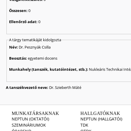
Összesen:
0
Ellenőrző adat:
0
A tárgy tematikáját kidolgozta
Név:
Dr. Pesznyák Csilla
Beosztás:
egyetemi docens
Munkahely (tanszék, kutatóintézet, stb.):
Nukleáris Technikai Inté
A tanszékvezető neve:
Dr. Szieberth Máté
MUNKATÁRSAKNAK
HALLGATÓKNAK
NEPTUN (OKTATÓI)
NEPTUN (HALLGATÓI)
SZEMINÁRIUMOK
TDK