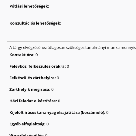
Pótlási lehetőségek:
-
Konzultációs lehetőségek:
-
A tárgy elvégzéséhez átlagosan szükséges tanulmányi munka mennyisé
Kontakt óra:
0
Félévközi felkészülés órákra:
0
Felkészülés zárthelyire:
0
Zárthelyik megírása:
0
Házi feladat elkészítése:
0
Kijelölt írásos tananyag elsajátítása (beszámoló):
0
Egyéb elfoglaltság:
0
Vizsgafelkészülés:
0