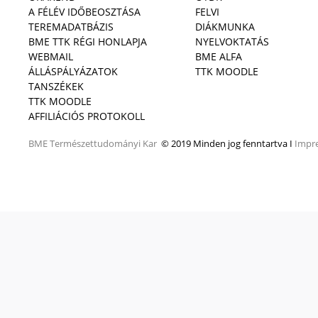
A FÉLÉV IDŐBEOSZTÁSA
FELVI
TEREMADATBÁZIS
DIÁKMUNKA
BME TTK RÉGI HONLAPJA
NYELVOKTATÁS
WEBMAIL
BME ALFA
ÁLLÁSPÁLYÁZATOK
TTK MOODLE
TANSZÉKEK
TTK MOODLE
AFFILIÁCIÓS PROTOKOLL
BME
Természettudományi Kar
© 2019 Minden jog fenntartva I
Impr