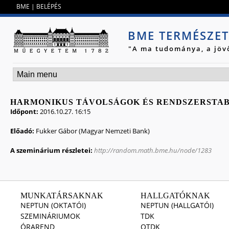
Jump to navigation
BME
|
BELÉPÉS
BME TERMÉSZE
"A ma tudománya, a jöv
HARMONIKUS TÁVOLSÁGOK ÉS RENDSZERSTAB
Időpont:
2016.10.27. 16:15
Előadó:
Fukker Gábor (Magyar Nemzeti Bank)
A szeminárium részletei:
http://random.math.bme.hu/node/1283
MUNKATÁRSAKNAK
HALLGATÓKNAK
NEPTUN (OKTATÓI)
NEPTUN (HALLGATÓI)
SZEMINÁRIUMOK
TDK
ÓRAREND
OTDK