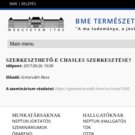
Jump to navigation
BME
|
BELÉPÉS
BME TERMÉSZE
"A ma tudománya, a jöv
SZERKESZTHETŐ-E CHASLES SZERKESZTÉSE?
Időpont:
2017.09.26. 10:30
Előadó:
G.Horváth Ákos
A szeminárium részletei:
https://geometria.math.bme.hu/node/1630
MUNKATÁRSAKNAK
HALLGATÓKNAK
NEPTUN (OKTATÓI)
NEPTUN (HALLGATÓI)
SZEMINÁRIUMOK
TDK
ÓRAREND
OTDK