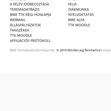
A FÉLÉV IDŐBEOSZTÁSA
FELVI
TEREMADATBÁZIS
DIÁKMUNKA
BME TTK RÉGI HONLAPJA
NYELVOKTATÁS
WEBMAIL
BME ALFA
ÁLLÁSPÁLYÁZATOK
TTK MOODLE
TANSZÉKEK
TTK MOODLE
AFFILIÁCIÓS PROTOKOLL
BME
Természettudományi Kar
© 2019 Minden jog fenntartva I
Impr