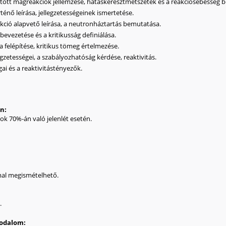
áltott magreakciók jellemzése, hatáskeresztmetszetek és a reakciósebesség 
énő leírása, jellegzetességeinek ismertetése.
ció alapvető leírása, a neutronháztartás bemutatása.
bevezetése és a kritikusság definiálása.
a felépítése, kritikus tömeg értelmezése.
egzetességei, a szabályozhatóság kérdése, reaktivitás.
ai és a reaktivitástényezők.
an:
sok 70%-án való jelenlét esetén.
mal megismételhető.
.
irodalom: