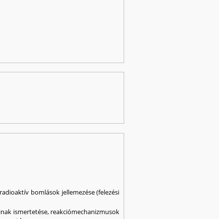
radioaktív bomlások jellemezése (felezési
gainak ismertetése, reakciómechanizmusok