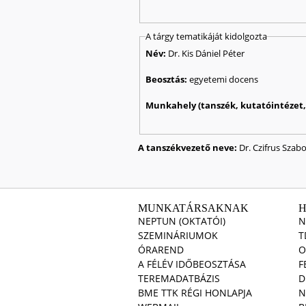
A tárgy tematikáját kidolgozta
Név:
Dr. Kis Dániel Péter
Beosztás:
egyetemi docens
Munkahely (tanszék, kutatóintézet, 
A tanszékvezető neve:
Dr. Czifrus Szabo
MUNKATÁRSAKNAK
NEPTUN (OKTATÓI)
N
SZEMINÁRIUMOK
T
ÓRAREND
O
A FÉLÉV IDŐBEOSZTÁSA
F
TEREMADATBÁZIS
D
BME TTK RÉGI HONLAPJA
N