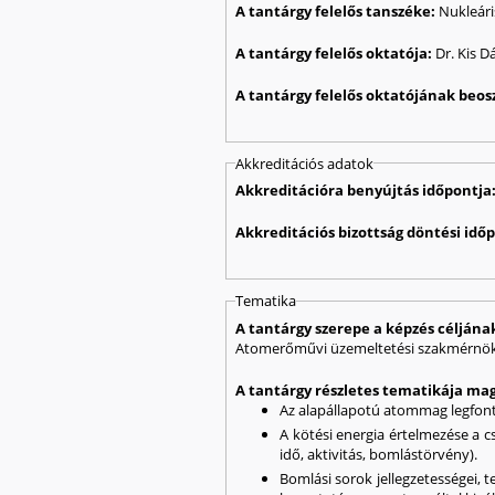
A tantárgy felelős tanszéke:
Nukleári
A tantárgy felelős oktatója:
Dr. Kis D
A tantárgy felelős oktatójának beos
Akkreditációs adatok
Akkreditációra benyújtás időpontja
Akkreditációs bizottság döntési idő
Tematika
A tantárgy szerepe a képzés célján
Atomerőművi üzemeltetési szakmérnök 
A tantárgy részletes tematikája mag
Az alapállapotú atommag legfont
A kötési energia értelmezése a c
idő, aktivitás, bomlástörvény).
Bomlási sorok jellegzetességei,