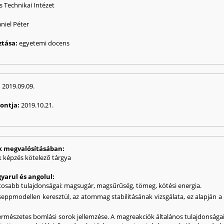
s Technikai Intézet
ániel Péter
ztása:
egyetemi docens
:
2019.09.09.
pontja:
2019.10.21.
ak megvalósításában:
képzés kötelező tárgya
yarul és angolul:
osabb tulajdonságai: magsugár, magsűrűség, tömeg, kötési energia.
seppmodellen keresztül, az atommag stabilitásának vizsgálata, ez alapján a 
 természetes bomlási sorok jellemzése. A magreakciók általános tulajdonsá