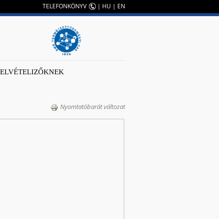
TELEFONKÖNYV
|
HU
|
EN
FELVÉTELIZŐKNEK
Nyomtatóbarát változat