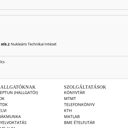
stb.):
Nukleáris Technikai Intézet
lcs
HALLGATÓKNAK
SZOLGÁLTATÁSOK
EPTUN (HALLGATÓI)
KÖNYVTÁR
DK
MTMT
TDK
TELEFONKÖNYV
ELVI
KTH
IÁKMUNKA
MATLAB
YELVOKTATÁS
BME ÉTELFUTÁR