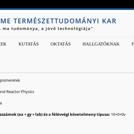
Jump to navigation
ME TERMÉSZETTUDOMÁNYI KAR
A ma tudománya, a jövő technológiája"
KEK
KUTATÁS
OKTATÁS
HALLGATÓKNAK
lapismeretek
 and Reactor Physics
a
16
0
0
v