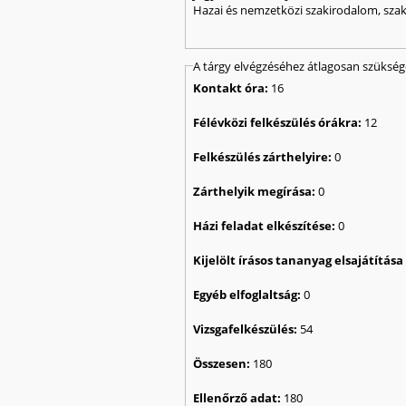
Hazai és nemzetközi szakirodalom, szak
A tárgy elvégzéséhez átlagosan szüksé
Kontakt óra:
16
Félévközi felkészülés órákra:
12
Felkészülés zárthelyire:
0
Zárthelyik megírása:
0
Házi feladat elkészítése:
0
Kijelölt írásos tananyag elsajátítás
Egyéb elfoglaltság:
0
Vizsgafelkészülés:
54
Összesen:
180
Ellenőrző adat:
180