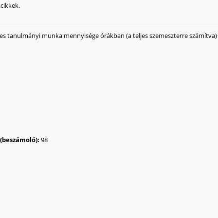
cikkek.
ges tanulmányi munka mennyisége órákban (a teljes szemeszterre számítva)
a (beszámoló):
98