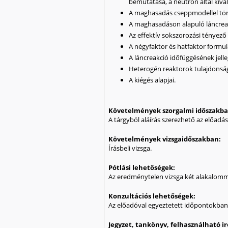
bemutatása, a neutron által kiv
A maghasadás cseppmodellel tört
A maghasadáson alapuló láncreak
Az effektív sokszorozási tényező 
A négyfaktor és hatfaktor formul
A láncreakció időfüggésének jell
Heterogén reaktorok tulajdonság
A kiégés alapjai.
Követelmények szorgalmi időszakb
A tárgyból aláírás szerezhető az előadá
Követelmények vizsgaidőszakban:
Írásbeli vizsga.
Pótlási lehetőségek:
Az eredménytelen vizsga két alakalom
Konzultációs lehetőségek:
Az előadóval egyeztetett időpontokban
Jegyzet, tankönyv, felhasználható 