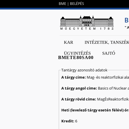
BME
|
BELÉPÉS
B
"
KAR
INTÉZETEK, TANSZÉ
ÜGYINTÉZÉS
SAJTÓ
BMETE80SA00
Tantárgy azonosító adatok
A tárgy címe:
Mag- és reaktorfizikai a
A tárgy angol címe:
Basics of Nuclear
A tárgy rövid címe:
MagÉsReaktorfizik
Kredit:
6