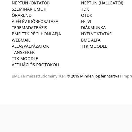
NEPTUN (OKTATÓI)
NEPTUN (HALLGATÓI)
SZEMINÁRIUMOK
TDK
ÓRAREND
OTDK
A FÉLÉV IDŐBEOSZTÁSA
FELVI
TEREMADATBÁZIS
DIÁKMUNKA
BME TTK RÉGI HONLAPJA
NYELVOKTATÁS
WEBMAIL
BME ALFA
ÁLLÁSPÁLYÁZATOK
TTK MOODLE
TANSZÉKEK
TTK MOODLE
AFFILIÁCIÓS PROTOKOLL
BME
Természettudományi Kar
© 2019 Minden jog fenntartva I
Impr