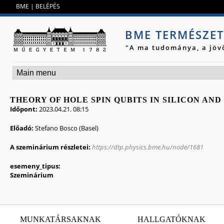
Jump to navigation
BME
|
BELÉPÉS
BME TERMÉSZE
"A ma tudománya, a jöv
THEORY OF HOLE SPIN QUBITS IN SILICON A
Időpont:
2023.04.21. 08:15
Előadó:
Stefano Bosco (Basel)
A szeminárium részletei:
https://dtp.physics.bme.hu/node/1681
esemeny_tipus:
Szeminárium
MUNKATÁRSAKNAK
HALLGATÓKNAK