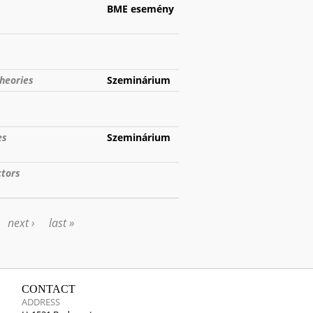
BME esemény
theories
Szeminárium
es
Szeminárium
ctors
next ›
last »
CONTACT
ADDRESS