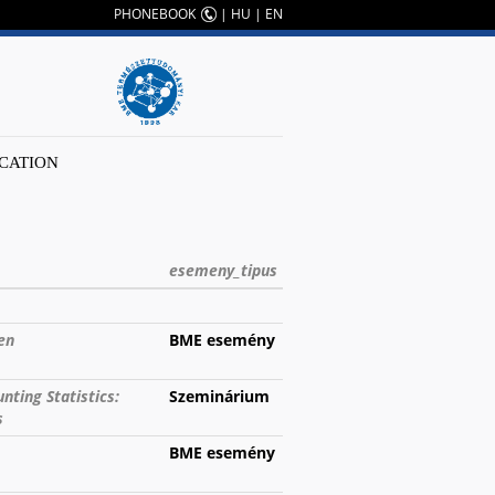
PHONEBOOK
|
HU
|
EN
CATION
esemeny_tipus
en
BME esemény
nting Statistics:
Szeminárium
s
BME esemény