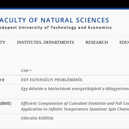
Jump to navigation
ACULTY OF NATURAL SCIENCES
udapest University of Technology and Economics
TY
INSTITUTES, DEPARTMENTS
RESEARCH
EDU
Cím
árd
EGY EGYENSÚLYI PROBLÉMÁRÓL
Egy délután a háztartások energetikájáról a Műegyetem
 (BME)
Efficient Computation of Cumulant Evolution and Full Cou
Application to Infinite Temperature Quantum Spin Chain
Educatio kiállítás