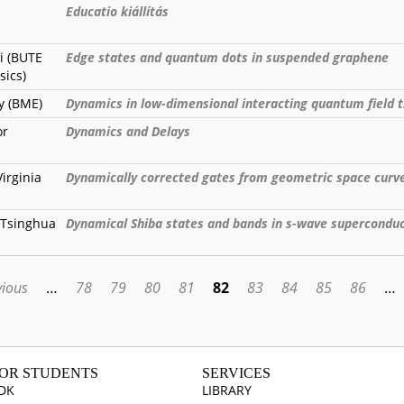
Educatio kiállítás
i (BUTE
Edge states and quantum dots in suspended graphene
sics)
y (BME)
Dynamics in low-dimensional interacting quantum field 
or
Dynamics and Delays
irginia
Dynamically corrected gates from geometric space curv
 (Tsinghua
Dynamical Shiba states and bands in s-wave supercondu
vious
…
78
79
80
81
82
83
84
85
86
…
OR STUDENTS
SERVICES
DK
LIBRARY