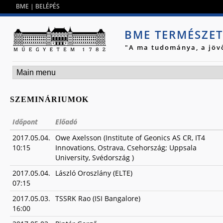
Jump to navigation
BME
|
BELÉPÉS
BME TERMÉSZE
"A ma tudománya, a jöv
SZEMINÁRIUMOK
Időpont
Előadó
2017.05.04.
Owe Axelsson (Institute of Geonics AS CR, IT4
10:15
Innovations, Ostrava, Csehország; Uppsala
University, Svédország )
2017.05.04.
László Oroszlány (ELTE)
07:15
2017.05.03.
TSSRK Rao (ISI Bangalore)
16:00