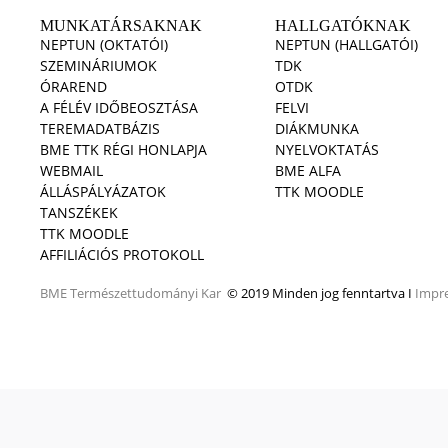
MUNKATÁRSAKNAK
HALLGATÓKNAK
NEPTUN (OKTATÓI)
NEPTUN (HALLGATÓI)
SZEMINÁRIUMOK
TDK
ÓRAREND
OTDK
A FÉLÉV IDŐBEOSZTÁSA
FELVI
TEREMADATBÁZIS
DIÁKMUNKA
BME TTK RÉGI HONLAPJA
NYELVOKTATÁS
WEBMAIL
BME ALFA
ÁLLÁSPÁLYÁZATOK
TTK MOODLE
TANSZÉKEK
TTK MOODLE
AFFILIÁCIÓS PROTOKOLL
BME
Természettudományi Kar
© 2019 Minden jog fenntartva I
Impr