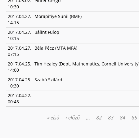
2017.05.02.
Pintér Gergő
10:30
2017.04.27.
Morapitiye Sunil (BME)
14:15
2017.04.27.
Bálint Fülöp
10:15
2017.04.27.
Béla Pécz (MTA MFA)
07:15
2017.04.25.
Tim Healey (Dept. Mathematics, Cornell University
14:00
2017.04.25.
Szabó Szilárd
10:30
2017.04.22.
00:45
« első
‹ előző
…
82
83
84
85
OLDALAK