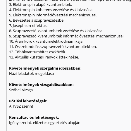
3. Elektronspin-alapú kvantumbitek.
4. Elektronspin koherens vezérlése és kiolvasása.
5. Elektronspin információvesztési mechanizmusai.
6. Bevezetés a szupravezetésbe.
7. Josephson-effektus.
8. Szupravezető kvantumbitek vezérlése és kiolvasása.
9. Szupravezető kvantumbitek információvesztési mechanizmusai.
10. Áramkörök kvantumelektrodinamikája.
11. Összefonódás szupravezető kvantumbitekben.
12. Többkvantumbites eszközök.
13. Aktuális kutatási irányok áttekintése.
Követelmények szorgalmi időszakban:
Házi feladatok megoldása
Követelmények vizsgaidőszakban:
Szóbeli vizsga
Pótlási lehetőségek:
A TVSZ szerint
Konzultációs lehetőségek:
Igény szerint, előzetes egyeztetés alapján