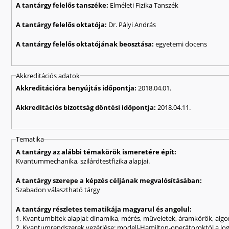
A tantárgy felelős tanszéke:
Elméleti Fizika Tanszék
A tantárgy felelős oktatója:
Dr. Pályi András
A tantárgy felelős oktatójának beosztása:
egyetemi docens
Akkreditációs adatok
Akkreditációra benyújtás időpontja:
2018.04.01.
Akkreditációs bizottság döntési időpontja:
2018.04.11.
Tematika
A tantárgy az alábbi témakörök ismeretére épít:
Kvantummechanika, szilárdtestfizika alapjai.
A tantárgy szerepe a képzés céljának megvalósításában:
Szabadon választható tárgy
A tantárgy részletes tematikája magyarul és angolul:
1. Kvantumbitek alapjai: dinamika, mérés, műveletek, áramkörök, algo
2. Kvantumrendszerek vezérlése: modell-Hamilton-operátoroktól a log