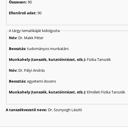
Összesen:
90
Ellenőrző adat:
90
A tárgy tematikáját kidolgozta
Név:
Dr. Makk Péter
Beosztás:
tudományos munkatárs
Munkahely (tanszék, kutatóintézet, stb.):
Fizika Tanszék
Név:
Dr. Pályi András
Beosztás:
egyetemi docens
Munkahely (tanszék, kutatóintézet, stb.):
Elméleti Fizika Tanszék
A tanszékvezető neve:
Dr. Szunyogh László