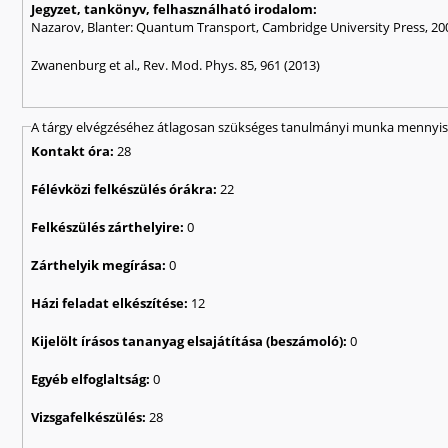
Jegyzet, tankönyv, felhasználható irodalom:
Nazarov, Blanter: Quantum Transport, Cambridge University Press, 20
Zwanenburg et al., Rev. Mod. Phys. 85, 961 (2013)
A tárgy elvégzéséhez átlagosan szükséges tanulmányi munka mennyisé
Kontakt óra:
28
Félévközi felkészülés órákra:
22
Felkészülés zárthelyire:
0
Zárthelyik megírása:
0
Házi feladat elkészítése:
12
Kijelölt írásos tananyag elsajátítása (beszámoló):
0
Egyéb elfoglaltság:
0
Vizsgafelkészülés:
28