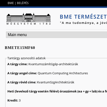
Jump to navigation
BME
|
BELÉPÉS
BME TERMÉSZE
"A ma tudománya, a jöv
BMETE15MF60
Tantárgy azonosító adatok
A tárgy címe:
Kvantumszámítógép-architektúrák
A tárgy angol címe:
Quantum Computing Architectures
A tárgy rövid címe:
KvantumSzgArchitektúrák
Kredit:
3