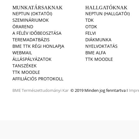
MUNKATÁRSAKNAK
HALLGATÓKNAK
NEPTUN (OKTATÓI)
NEPTUN (HALLGATÓI)
SZEMINÁRIUMOK
TDK
ÓRAREND
OTDK
A FÉLÉV IDŐBEOSZTÁSA
FELVI
TEREMADATBÁZIS
DIÁKMUNKA
BME TTK RÉGI HONLAPJA
NYELVOKTATÁS
WEBMAIL
BME ALFA
ÁLLÁSPÁLYÁZATOK
TTK MOODLE
TANSZÉKEK
TTK MOODLE
AFFILIÁCIÓS PROTOKOLL
BME
Természettudományi Kar
© 2019 Minden jog fenntartva I
Impr