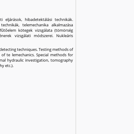
eljárások, hibadetektálási technikák.
s technikák, telemechanika alkalmazása
 fűtőelem kötegek vizsgálata (tömörség
énerek vizsgálati módszerei. Nukleáris
detecting techniques. Testing methods of
 of te lemechanics. Special methods for
rmal hydraulic investigation, tomography
y etc.).