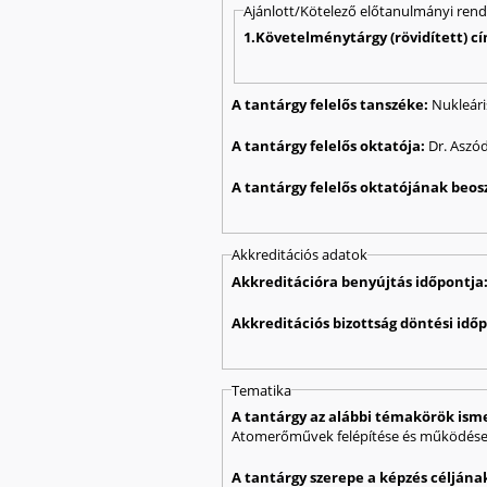
Ajánlott/Kötelező előtanulmányi ren
1.Követelménytárgy (rövidített) c
A tantárgy felelős tanszéke:
Nukleári
A tantárgy felelős oktatója:
Dr. Aszód
A tantárgy felelős oktatójának beos
Akkreditációs adatok
Akkreditációra benyújtás időpontja
Akkreditációs bizottság döntési idő
Tematika
A tantárgy az alábbi témakörök ism
Atomerőművek felépítése és működés
A tantárgy szerepe a képzés célján