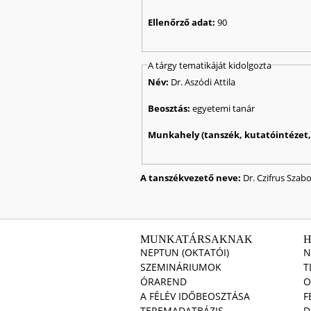
Ellenőrző adat:
90
A tárgy tematikáját kidolgozta
Név:
Dr. Aszódi Attila
Beosztás:
egyetemi tanár
Munkahely (tanszék, kutatóintézet, 
A tanszékvezető neve:
Dr. Czifrus Szabo
MUNKATÁRSAKNAK
NEPTUN (OKTATÓI)
N
SZEMINÁRIUMOK
T
ÓRAREND
O
A FÉLÉV IDŐBEOSZTÁSA
F
TEREMADATBÁZIS
D