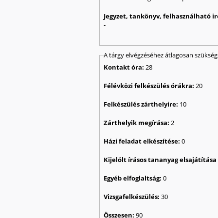
Jegyzet, tankönyv, felhasználható 
-
A tárgy elvégzéséhez átlagosan szüksé
Kontakt óra:
28
Félévközi felkészülés órákra:
20
Felkészülés zárthelyire:
10
Zárthelyik megírása:
2
Házi feladat elkészítése:
0
Kijelölt írásos tananyag elsajátítás
Egyéb elfoglaltság:
0
Vizsgafelkészülés:
30
Összesen:
90