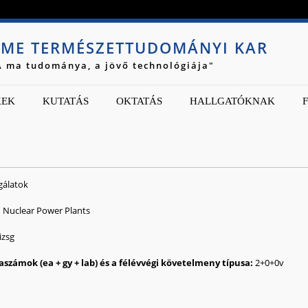
Jump to navigation
ME TERMÉSZETTUDOMÁNYI KAR
A ma tudománya, a jövő technológiája"
KEK
KUTATÁS
OKTATÁS
HALLGATÓKNAK
gálatok
n Nuclear Power Plants
zsg
2
0
0
v