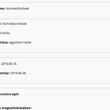
d
íme:
Atomerőművek
s Technikai Intézet
i Attila
ztása:
egyetemi tanár
:
2019.06.18.
pontja:
2019.06.28.
eretére épít:
e
ak megvalósításában: