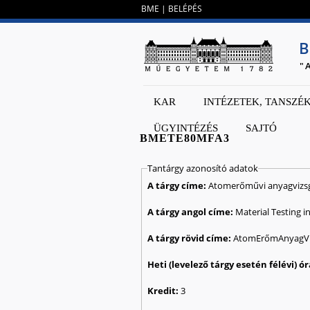
BME
|
BELÉPÉS
B
"
KAR
INTÉZETEK, TANSZÉ
ÜGYINTÉZÉS
SAJTÓ
BMETE80MFA3
Tantárgy azonosító adatok
A tárgy címe:
Atomerőművi anyagvizs
A tárgy angol címe:
Material Testing i
A tárgy rövid címe:
AtomErőmAnyagVi
Kredit:
3