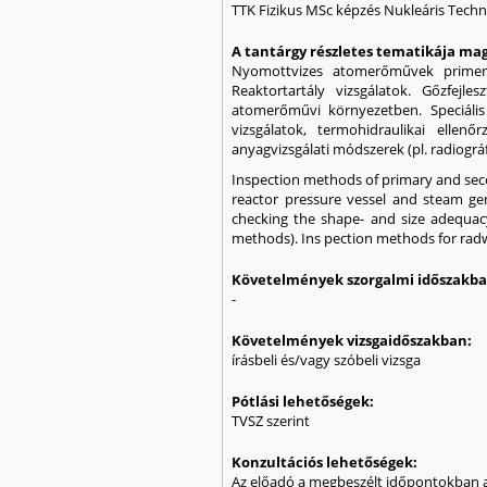
TTK Fizikus MSc képzés Nukleáris Techn
A tantárgy részletes tematikája mag
Nyomottvizes atomerőművek primer és
Reaktortartály vizsgálatok. Gőzfejle
atomerőművi környezetben. Speciális
vizsgálatok, termohidraulikai ellenő
anyagvizsgálati módszerek (pl. radiográf
Inspection methods of primary and sec
reactor pressure vessel and steam gen
checking the shape- and size adequacy.
methods). Ins pection methods for radw
Követelmények szorgalmi időszakb
-
Követelmények vizsgaidőszakban:
írásbeli és/vagy szóbeli vizsga
Pótlási lehetőségek:
TVSZ szerint
Konzultációs lehetőségek:
Az előadó a megbeszélt időpontokban a