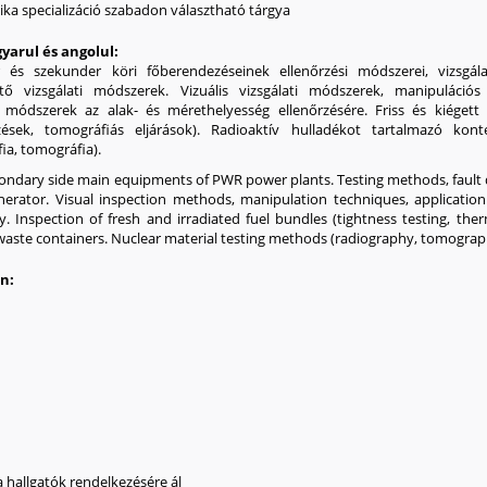
ika specializáció szabadon választható tárgya
yarul és angolul:
 szekunder köri főberendezéseinek ellenőrzési módszerei, vizsgálati 
sztő vizsgálati módszerek. Vizuális vizsgálati módszerek, manipuláció
 módszerek az alak- és mérethelyesség ellenőrzésére. Friss és kiégett
rzések, tomográfiás eljárások). Radioaktív hulladékot tartalmazó kont
ia, tomográfia).
ondary side main equipments of PWR power plants. Testing methods, fault 
erator. Visual inspection methods, manipulation techniques, application
 Inspection of fresh and irradiated fuel bundles (tightness testing, the
aste containers. Nuclear material testing methods (radiography, tomograph
an:
 hallgatók rendelkezésére ál