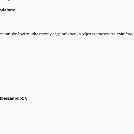
irodalom:
ges tanulmányi munka mennyisége órákban (a teljes szemeszterre számítva)
a (beszámoló):
0