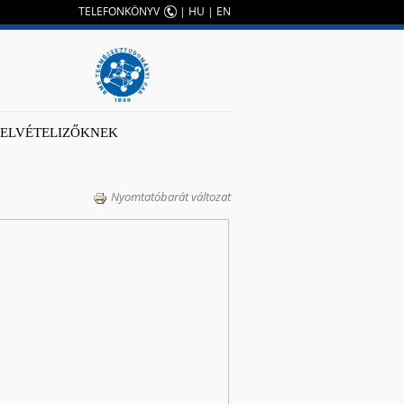
TELEFONKÖNYV
|
HU
|
EN
FELVÉTELIZŐKNEK
Nyomtatóbarát változat