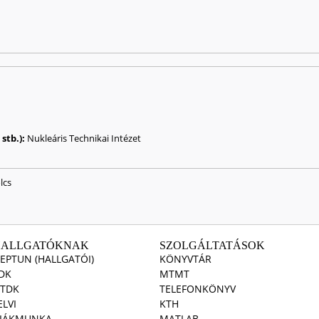
stb.):
Nukleáris Technikai Intézet
lcs
HALLGATÓKNAK
SZOLGÁLTATÁSOK
EPTUN (HALLGATÓI)
KÖNYVTÁR
DK
MTMT
TDK
TELEFONKÖNYV
ELVI
KTH
IÁKMUNKA
MATLAB