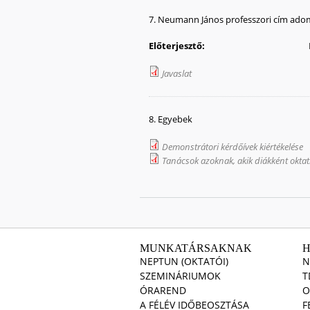
7. Neumann János professzori cím ad
Előterjesztő:
Javaslat
8. Egyebek
Demonstrátori kérdőívek kiértékelése
Tanácsok azoknak, akik diákként oktat
MUNKATÁRSAKNAK
NEPTUN (OKTATÓI)
N
SZEMINÁRIUMOK
T
ÓRAREND
O
A FÉLÉV IDŐBEOSZTÁSA
F