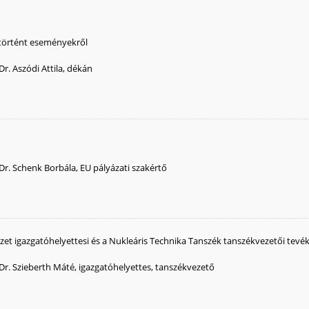
a történt eseményekről
Dr. Aszódi Attila, dékán
Dr. Schenk Borbála, EU pályázati szakértő
ézet igazgatóhelyettesi és a Nukleáris Technika Tanszék tanszékvezetői tevé
Dr. Szieberth Máté, igazgatóhelyettes, tanszékvezető