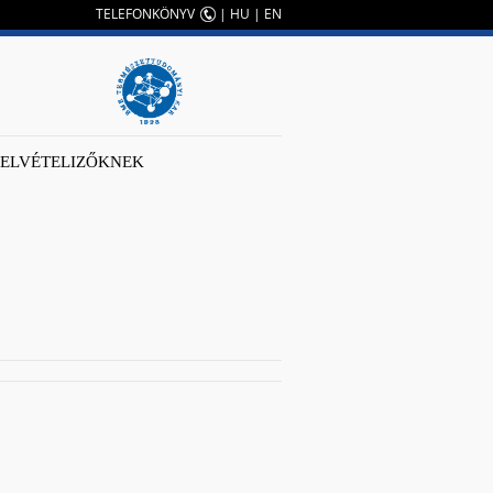
TELEFONKÖNYV
|
HU
|
EN
FELVÉTELIZŐKNEK