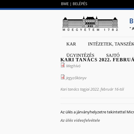
BME
|
BELÉPÉS
B
"
KAR
INTÉZETEK, TANSZÉ
ÜGYINTÉZÉS
SAJTÓ
KARI TANÁCS 2022. FEBRUÁ
Meghívó
Jegyzőkönyv
Kari tanács tagjai 2022. február 16-tól
Az ülés a járványhelyzetre tekintettel Mi
Az ülés videofelvétele