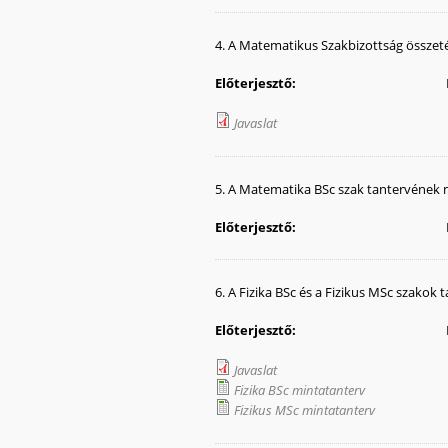
4. A Matematikus Szakbizottság össze
Előterjesztő:
Javaslat
5. A Matematika BSc szak tantervének
Előterjesztő:
6. A Fizika BSc és a Fizikus MSc szako
Előterjesztő:
Javaslat
Fizika BSc mintatanterv
Fizikus MSc mintatanterv