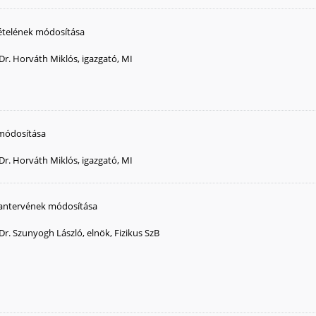
tételének módosítása
Dr. Horváth Miklós, igazgató, MI
 módosítása
Dr. Horváth Miklós, igazgató, MI
k tantervének módosítása
Dr. Szunyogh László, elnök, Fizikus SzB