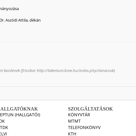
ományozása
Dr. Aszódi Attila, dékán
ni kezdenek (frissítve: http://talentum.bme.hu/index.php/tanacsok)
HALLGATÓKNAK
SZOLGÁLTATÁSOK
EPTUN (HALLGATÓI)
KÖNYVTÁR
DK
MTMT
TDK
TELEFONKÖNYV
ELVI
KTH