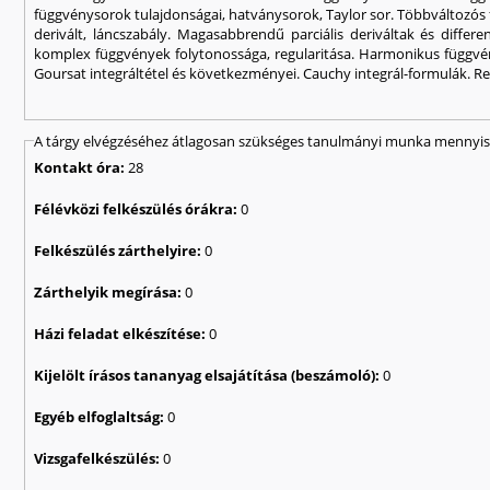
függvénysorok tulajdons
derivált, láncszabály. Magasabbrendű parciális deriváltak és differ
komplex függvények folytonossága, regularitása. Harmonikus függvén
Goursat integráltétel és következményei. Cauchy integrál-formulák. Reg
A tárgy elvégzéséhez átlagosan szükséges tanulmányi munka mennyisé
Kontakt óra:
28
Félévközi felkészülés órákra:
0
Felkészülés zárthelyire:
0
Zárthelyik megírása:
0
Házi feladat elkészítése:
0
Kijelölt írásos tananyag elsajátítása (beszámoló):
0
Egyéb elfoglaltság:
0
Vizsgafelkészülés:
0