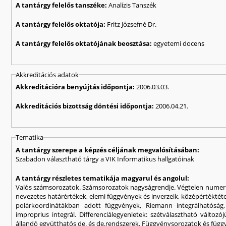
A tantárgy felelős tanszéke:
Analízis Tanszék
A tantárgy felelős oktatója:
Fritz Józsefné Dr.
A tantárgy felelős oktatójának beosztása:
egyetemi docens
Akkreditációs adatok
Akkreditációra benyújtás időpontja:
2006.03.03.
Akkreditációs bizottság döntési időpontja:
2006.04.21.
Tematika
A tantárgy szerepe a képzés céljának megvalósításában:
Szabadon választható tárgy a VIK Informatikus hallgatóinak
A tantárgy részletes tematikája magyarul és angolul:
Valós számsorozatok. Számsorozatok nagyságrendje. Végtelen numerik
nevezetes határértékek, elemi függvények és inverzeik, középértéktét
polárkoordinátákban adott függvények, Riemann integrálhatóság, h
improprius integrál. Differenciálegyenletek: szétválasztható változó
állandó együtthatós de. és de.rendszerek. Függvénysorozatok és füg