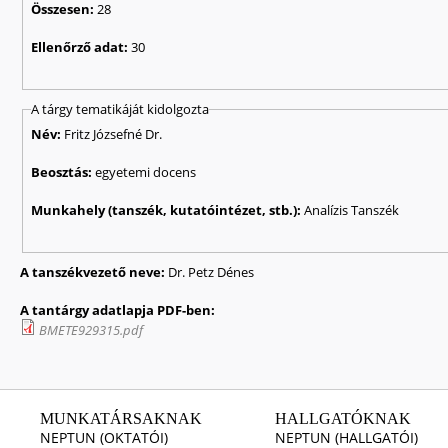
Összesen:
28
Ellenőrző adat:
30
A tárgy tematikáját kidolgozta
Név:
Fritz Józsefné Dr.
Beosztás:
egyetemi docens
Munkahely (tanszék, kutatóintézet, stb.):
Analízis Tanszék
A tanszékvezető neve:
Dr. Petz Dénes
A tantárgy adatlapja PDF-ben:
BMETE929315.pdf
MUNKATÁRSAKNAK
HALLGATÓKNAK
NEPTUN (OKTATÓI)
NEPTUN (HALLGATÓI)