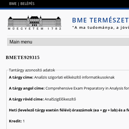
Jump to navigation
BME
|
BELÉPÉS
BME TERMÉSZE
"A ma tudománya, a jöv
BMETE929315
Tantárgy azonosító adatok
A tárgy címe:
Analízis szigorlati előkészítő informatikusoknak
A tárgy angol címe:
Comprehensive Exam Preparatory in Analysis for
A tárgy rövid címe:
AnalSzigElőkeszítő
Kredit:
1