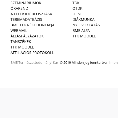
SZEMINÁRIUMOK
TDK
ÓRAREND
OTDK
A FÉLÉV IDŐBEOSZTÁSA
FELVI
TEREMADATBÁZIS
DIÁKMUNKA
BME TTK RÉGI HONLAPJA
NYELVOKTATÁS
WEBMAIL
BME ALFA
ÁLLÁSPÁLYÁZATOK
TTK MOODLE
TANSZÉKEK
TTK MOODLE
AFFILIÁCIÓS PROTOKOLL
BME
Természettudományi Kar
© 2019 Minden jog fenntartva I
Impr