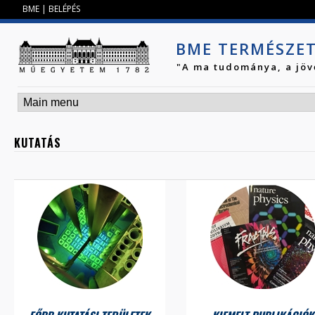
Jump to navigation
BME
|
BELÉPÉS
BME TERMÉSZE
"A ma tudománya, a jöv
KUTATÁS