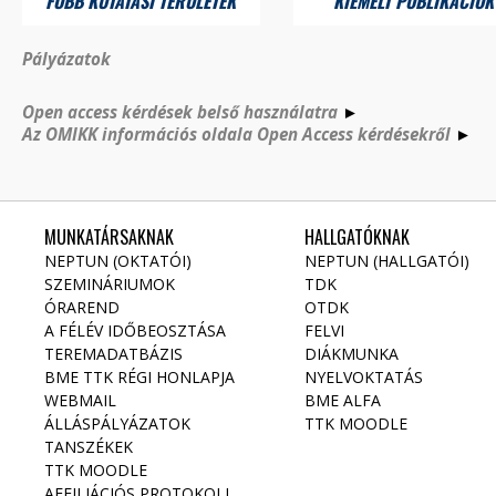
FŐBB KUTATÁSI TERÜLETEK
KIEMELT PUBLIKÁCIÓK
Pályázatok
Open access kérdések belső használatra
►
Az OMIKK információs oldala Open Access kérdésekről
►
MUNKATÁRSAKNAK
HALLGATÓKNAK
NEPTUN (OKTATÓI)
NEPTUN (HALLGATÓI)
SZEMINÁRIUMOK
TDK
ÓRAREND
OTDK
A FÉLÉV IDŐBEOSZTÁSA
FELVI
TEREMADATBÁZIS
DIÁKMUNKA
BME TTK RÉGI HONLAPJA
NYELVOKTATÁS
WEBMAIL
BME ALFA
ÁLLÁSPÁLYÁZATOK
TTK MOODLE
TANSZÉKEK
TTK MOODLE
AFFILIÁCIÓS PROTOKOLL