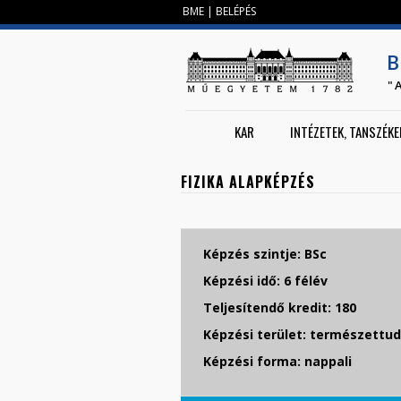
BME
|
BELÉPÉS
B
"
KAR
INTÉZETEK, TANSZÉKE
FIZIKA ALAPKÉPZÉS
Képzés szintje: BSc
Képzési idő: 6 félév
Teljesítendő kredit: 180
Képzési terület: természettu
Képzési forma: nappali