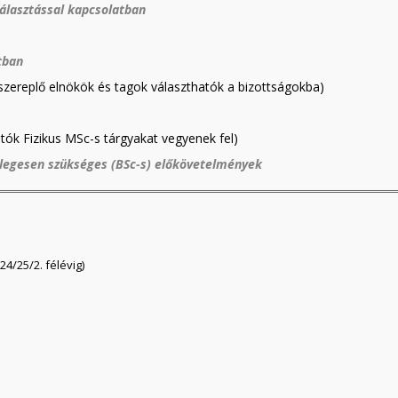
álasztással kapcsolatban
tban
 szereplő elnökök és tagok választhatók a bizottságokba)
atók Fizikus MSc-s tárgyakat vegyenek fel)
etlegesen szükséges (BSc-s) előkövetelmények
24/25/2. félévig)