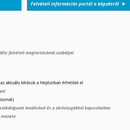
►
Felvételi információs portál a képzésről
 MSc felvételi megtartásának szabályai
az aktuális kiírások a Neptunban érhetőek el
yai
kivonat)
szakdolgozat leadásával és a záróvizsgákkal kapcsolatban
s menete