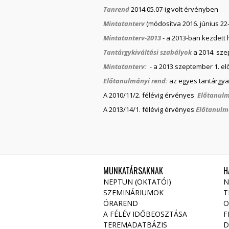
Tanrend
2014.05.07-ig volt érvényben
Mintatanterv
(módosítva 2016. június 2
Mintatanterv-2013
- a 2013-ban kezdett 
Tantárgykiváltási szabályok
a 2014. sze
Mintatanterv:
- a 2013 szeptember 1. elő
Előtanulmányi rend:
az egyes tantárgyak
A 2010/11/2. félévig érvényes
Előtanulm
A 2013/14/1. félévig érvényes
Előtanulm
MUNKATÁRSAKNAK
H
NEPTUN (OKTATÓI)
N
SZEMINÁRIUMOK
T
ÓRAREND
O
A FÉLÉV IDŐBEOSZTÁSA
F
TEREMADATBÁZIS
D