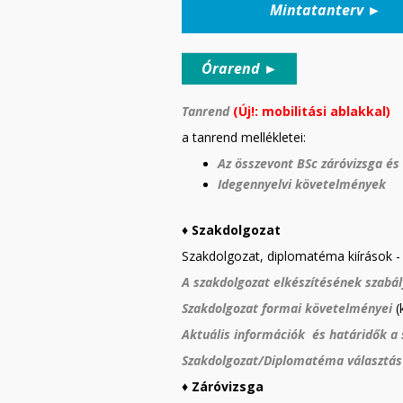
Mintatanterv
►
Órarend
►
Tanrend
(Új!: mobilitási ablakkal)
a tanrend mellékletei:
Az összevont BSc záróvizsga és
Idegennyelvi követelmények
♦
Szakdolgozat
Szakdolgozat, diplomatéma kiírások - 
A szakdolgozat elkészítésének szabál
Szakdolgozat formai követelményei
(
Aktuális információk és határidők a 
Szakdolgozat/Diplomatéma választá
♦
Záróvizsga