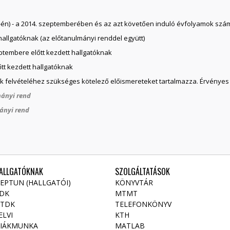
2-én) - a 2014. szeptemberében és az azt követően induló évfolyamok szá
hallgatóknak (az előtanulmányi renddel együtt)
ptembere előtt kezdett hallgatóknak
tt kezdett hallgatóknak
 felvételéhez szükséges kötelező előismereteket tartalmazza. Érvényes a
ányi rend
ányi rend
ALLGATÓKNAK
SZOLGÁLTATÁSOK
EPTUN (HALLGATÓI)
KÖNYVTÁR
DK
MTMT
TDK
TELEFONKÖNYV
ELVI
KTH
IÁKMUNKA
MATLAB