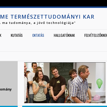
Jump to navigation
ME TERMÉSZETTUDOMÁNYI KAR
A ma tudománya, a jövő technológiája"
K
KUTATÁS
OKTATÁS
HALLGATÓKNAK
FELVÉTELIZŐKNE
domány