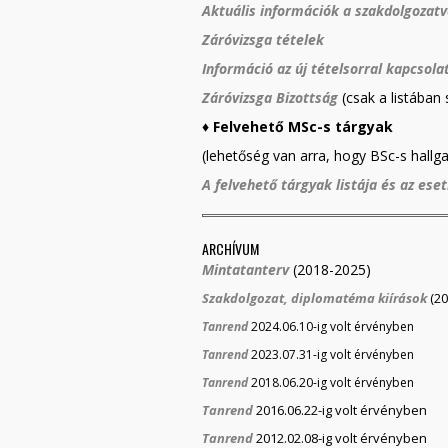
Aktuális információk a szakdolgozatv
Záróvizsga tételek
Információ az új tételsorral kapcsola
Záróvizsga Bizottság
(csak a listában
♦
Felvehető MSc-s tárgyak
(lehetőség van arra, hogy BSc-s hallg
A felvehető tárgyak listája és az es
ARCHÍVUM
Mintatanterv
(2018-2025)
Szakdolgozat, diplomatéma kiírások
(20
Tanrend
2024.06.10-ig volt érvényben
Tanrend
2023.07.31-ig volt érvényben
Tanrend
2018.06.20-ig volt érvényben
Tanrend
2016.06.22-ig volt érvényben
Tanrend
2012.02.08-ig volt érvényben