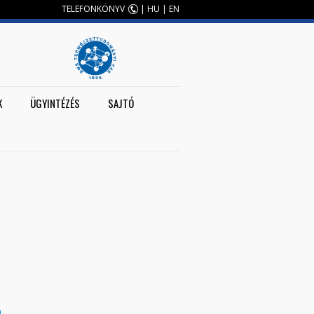
TELEFONKÖNYV
|
HU
|
EN
K
ÜGYINTÉZÉS
SAJTÓ