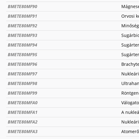
BMETE80MF90
Mágneses
BMETE80MF91
Orvosi k
BMETE80MF92
Minőségb
BMETE80MF93
Sugárbio
BMETE80MF94
Sugárter
BMETE80MF95
Sugárter
BMETE80MF96
Brachyt
BMETE80MF97
Nukleár
BMETE80MF98
Ultrahan
BMETE80MF99
Röntgend
BMETE80MFA0
Válogato
BMETE80MFA1
A nukleá
BMETE80MFA2
Nukleár
BMETE80MFA3
Atomerő