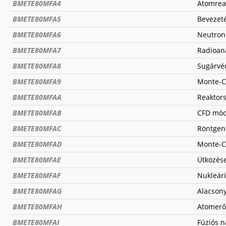
BMETE80MFA4
Atomrea
BMETE80MFA5
Bevezeté
BMETE80MFA6
Neutron
BMETE80MFA7
Radioana
BMETE80MFA8
Sugárvé
BMETE80MFA9
Monte-C
BMETE80MFAA
Reaktor
BMETE80MFAB
CFD mód
BMETE80MFAC
Röntgen
BMETE80MFAD
Monte-C
BMETE80MFAE
Ütközés
BMETE80MFAF
Nukleári
BMETE80MFAG
Alacson
BMETE80MFAH
Atomerő
BMETE80MFAI
Fúziós 