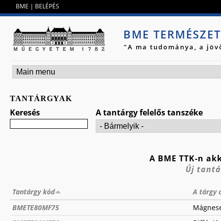
Jump to navigation
BME
|
BELÉPÉS
BME TERMÉSZE
"A ma tudománya, a jöv
TANTÁRGYAK
Keresés
A tantárgy felelős tanszéke
A BME TTK-n akk
Új tantá
Tantárgy kód
A tárgy 
BMETE80MF75
Mágneses