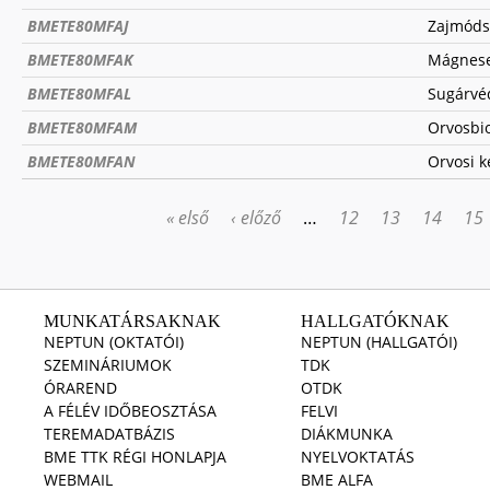
BMETE80MFAJ
Zajmóds
BMETE80MFAK
Mágneses
BMETE80MFAL
Sugárvéd
BMETE80MFAM
Orvosbio
BMETE80MFAN
Orvosi k
« első
‹ előző
…
12
13
14
15
OLDALAK
MUNKATÁRSAKNAK
HALLGATÓKNAK
NEPTUN (OKTATÓI)
NEPTUN (HALLGATÓI)
SZEMINÁRIUMOK
TDK
ÓRAREND
OTDK
A FÉLÉV IDŐBEOSZTÁSA
FELVI
TEREMADATBÁZIS
DIÁKMUNKA
BME TTK RÉGI HONLAPJA
NYELVOKTATÁS
WEBMAIL
BME ALFA