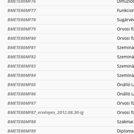
BMETE80MF76
Diffúzi
BMETE80MF77
Funkcio
BMETE80MF78
Sugárvéd
BMETE80MF79
Orvosi f
BMETE80MF80
Orvosi f
BMETE80MF81
Szeminá
BMETE80MF82
Szeminá
BMETE80MF83
Szeminá
BMETE80MF84
Szeminá
BMETE80MF85
Önálló 
BMETE80MF86
Önálló 
BMETE80MF87
Orvosi fi
BMETE80MF87_ervényes_2012.08.30-ig
Orvosi fi
BMETE80MF88
Szakmai 
BMETE80MF89
Diplom